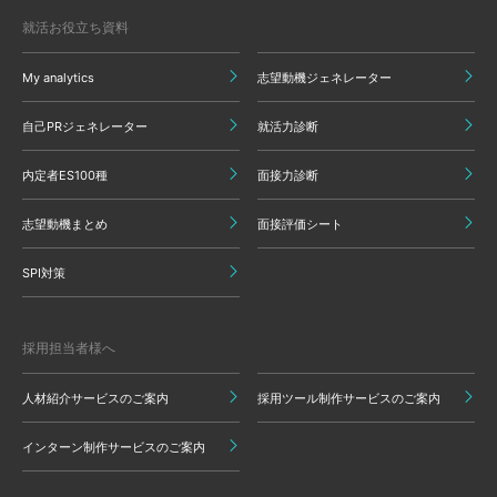
就活お役立ち資料
My analytics
志望動機ジェネレーター
自己PRジェネレーター
就活力診断
内定者ES100種
面接力診断
志望動機まとめ
面接評価シート
SPI対策
採用担当者様へ
人材紹介サービスのご案内
採用ツール制作サービスのご案内
インターン制作サービスのご案内