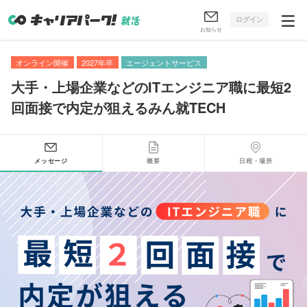
ログイン
お知らせ
オンライン開催
2027年卒
エージェントサービス
大手・上場企業などのITエンジニア職に最短2
回面接で内定が狙えるみん就TECH
メッセージ
概要
日程・場所