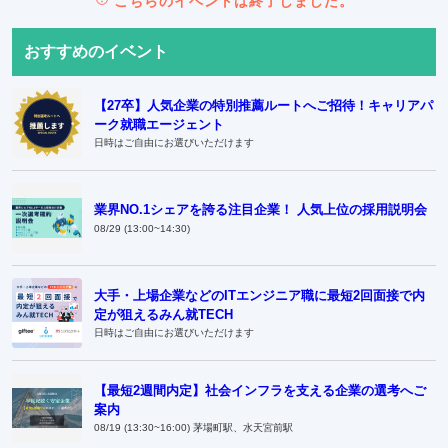
こちらのイベントは終了しました。
おすすめのイベント
【27卒】人気企業の特別推薦ルートへご招待！キャリアパ
ーク就職エージェント
日時はご自由にお選びいただけます
業界NO.1シェアを誇る注目企業！ 人気上位の採用説明会
08/29 (13:00~14:30)
大手・上場企業などのITエンジニア職に最短2回面接で内
定が狙えるみん就TECH
日時はご自由にお選びいただけます
【最短2週間内定】社会インフラを支える企業の選考へご
案内
08/19 (13:30~16:00) 茅場町駅、水天宮前駅