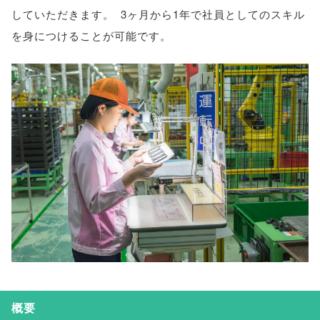
していただきます
。
3ヶ月から1年で社員としてのスキル
を身につけることが可能です
。
概要