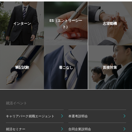
ES（エントリーシー
インターン
志望動機
ト）
筆記試験
着こなし
面接対策
就活イベント
キャリアパーク就職エージェント
本選考説明会
就活セミナー
合同企業説明会