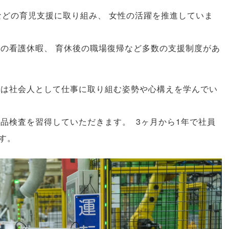
などの育児支援に取り組み
、
女性の活躍を推進していま
もの看護休暇
、
育休後の職場復帰など多数の支援制度があ
ずは社会人として仕事に取り組む姿勢や心構えを学んでい
製品検査を習得していただきます
。
3ヶ月から1年で社員
す
。