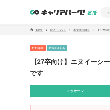
›
›
›
HOME
就活イベント
本選考説明会
【27卒向
2027年卒
本選考説明会
【
27卒向け
】
エヌイーシー
です
メッセージ