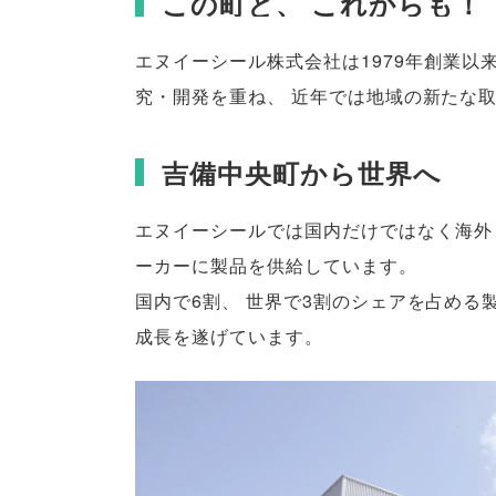
この町と
、
これからも！
エヌイーシール株式会社は1979年創業以
究・開発を重ね
、
近年では地域の新たな
吉備中央町から世界へ
エヌイーシールでは国内だけではなく海外
ーカーに製品を供給しています
。
国内で6割
、
世界で3割のシェアを占める
成長を遂げています
。