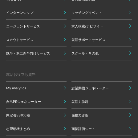
インターンシップ
マッチングイベント
エージェントサービス
求人検索/ナビサイト
スカウトサービス
就活サポートサービス
既卒・第二新卒向けサービス
スクール・その他
就活お役立ち資料
My analytics
志望動機ジェネレーター
自己PRジェネレーター
就活力診断
内定者ES100種
面接力診断
志望動機まとめ
面接評価シート