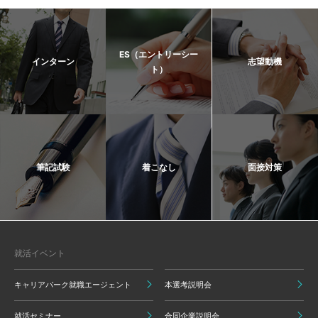
ES（エントリーシー
インターン
志望動機
ト）
筆記試験
着こなし
面接対策
就活イベント
キャリアパーク就職エージェント
本選考説明会
就活セミナー
合同企業説明会