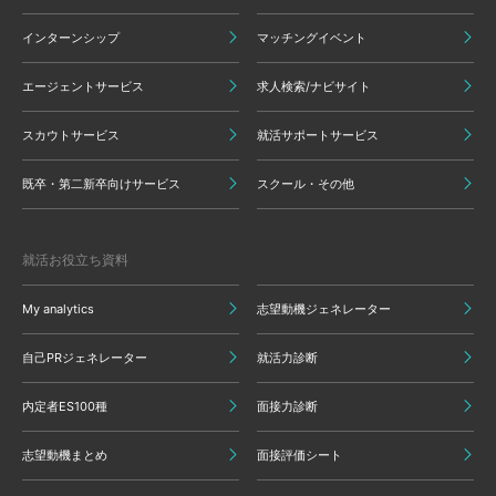
インターンシップ
マッチングイベント
エージェントサービス
求人検索/ナビサイト
スカウトサービス
就活サポートサービス
既卒・第二新卒向けサービス
スクール・その他
就活お役立ち資料
My analytics
志望動機ジェネレーター
自己PRジェネレーター
就活力診断
内定者ES100種
面接力診断
志望動機まとめ
面接評価シート