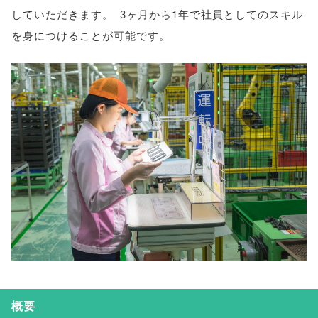
していただきます
。
3ヶ月から1年で社員としてのスキル
を身につけることが可能です
。
概要