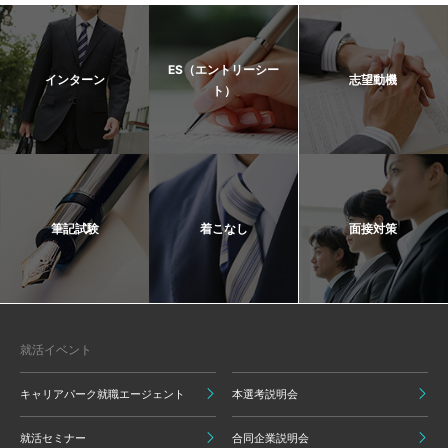
ES（エントリーシー
インターン
志望動機
ト）
筆記試験
着こなし
面接対策
就活イベント
キャリアパーク就職エージェント
本選考説明会
就活セミナー
合同企業説明会