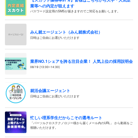
業等への内定が狙えます
パスワード設定用のSMSが届きますのでご対応をお願いします。
みん就エージェント（みん就株式会社）
日時はご自由にお選びいただけます
業界NO.1シェアを誇る注目企業！ 人気上位の採用説明会
08/19 (13:00~14:30)
就活会議エージェント
日時はご自由にお選びいただけます
忙しい理系学生だからこその選考ルート
「パーソルクロステクノロジー様から届くメール内のURL」 から動画をご
視聴いただけます。