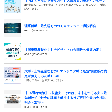
【内定できるか不安な方へ】人気業界の長期インターン
2営業日以内に主催企業よりお電話またはメールにて詳細についてご連絡
があります。
理系就職｜最先端ものづくりエンジニア職説明会
08/20 (10:00~18:00)
【関東勤務特化！】ナビサイト非公開枠へ最速内定！
08/20 (17:00~17:30)
大手・上場企業などのITエンジニア職に最短2回面接で内
定が狙えるみん就TECH
日時はご自由にお選びいただけます
【ES選考免除】～技術力。それは、未来をつくる力～最
先端技術で社会の課題を解決する技術専門企業の会社説
明会＜27卒＞
08/26 (15:30~17:30)