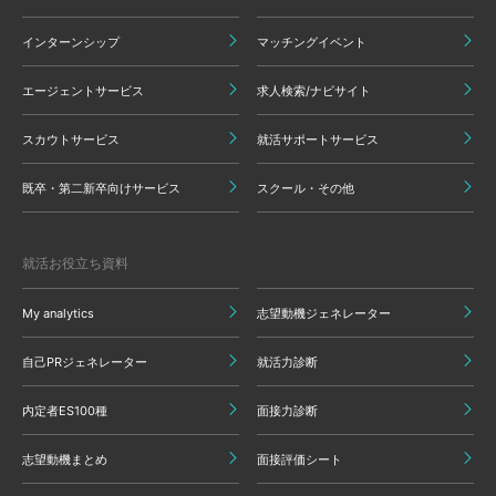
インターンシップ
マッチングイベント
エージェントサービス
求人検索/ナビサイト
スカウトサービス
就活サポートサービス
既卒・第二新卒向けサービス
スクール・その他
就活お役立ち資料
My analytics
志望動機ジェネレーター
自己PRジェネレーター
就活力診断
内定者ES100種
面接力診断
志望動機まとめ
面接評価シート