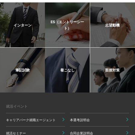
ES（エントリーシー
インターン
志望動機
ト）
筆記試験
着こなし
面接対策
就活イベント
キャリアパーク就職エージェント
本選考説明会
就活セミナー
合同企業説明会