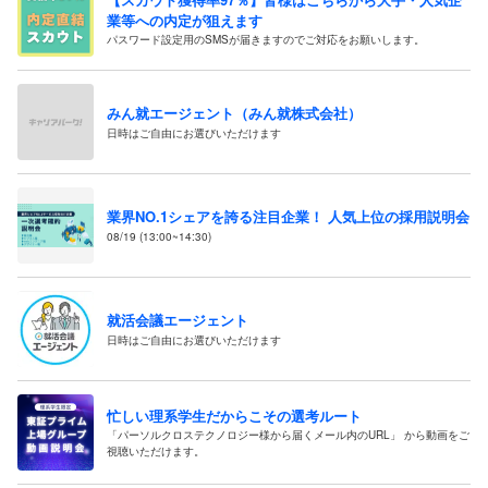
業等への内定が狙えます
パスワード設定用のSMSが届きますのでご対応をお願いします。
みん就エージェント（みん就株式会社）
日時はご自由にお選びいただけます
業界NO.1シェアを誇る注目企業！ 人気上位の採用説明会
08/19 (13:00~14:30)
就活会議エージェント
日時はご自由にお選びいただけます
忙しい理系学生だからこその選考ルート
「パーソルクロステクノロジー様から届くメール内のURL」 から動画をご
視聴いただけます。