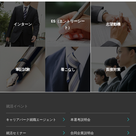
ES（エントリーシー
インターン
志望動機
ト）
筆記試験
着こなし
面接対策
就活イベント
キャリアパーク就職エージェント
本選考説明会
就活セミナー
合同企業説明会