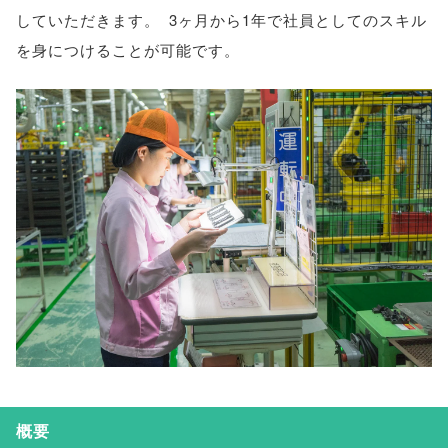
していただきます
。
3ヶ月から1年で社員としてのスキル
を身につけることが可能です
。
概要