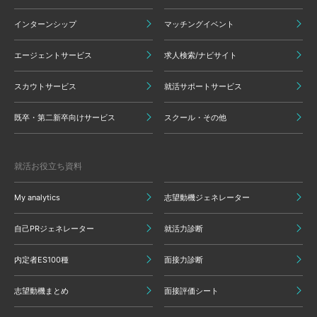
インターンシップ
マッチングイベント
エージェントサービス
求人検索/ナビサイト
スカウトサービス
就活サポートサービス
既卒・第二新卒向けサービス
スクール・その他
就活お役立ち資料
My analytics
志望動機ジェネレーター
自己PRジェネレーター
就活力診断
内定者ES100種
面接力診断
志望動機まとめ
面接評価シート