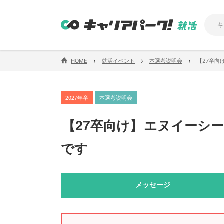
›
›
›
HOME
就活イベント
本選考説明会
【27卒向
2027年卒
本選考説明会
【
27卒向け
】
エヌイーシー
です
メッセージ