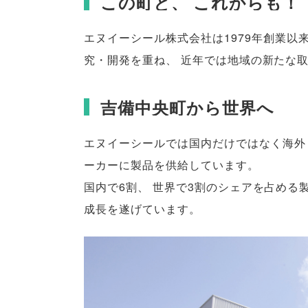
この町と
、
これからも！
エヌイーシール株式会社は1979年創業以
究・開発を重ね
、
近年では地域の新たな
吉備中央町から世界へ
エヌイーシールでは国内だけではなく海外
ーカーに製品を供給しています
。
国内で6割
、
世界で3割のシェアを占める
成長を遂げています
。