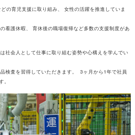
などの育児支援に取り組み
、
女性の活躍を推進していま
もの看護休暇
、
育休後の職場復帰など多数の支援制度があ
ずは社会人として仕事に取り組む姿勢や心構えを学んでい
製品検査を習得していただきます
。
3ヶ月から1年で社員
す
。