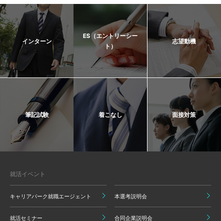
ES（エントリーシー
インターン
志望動機
ト）
筆記試験
着こなし
面接対策
就活イベント
キャリアパーク就職エージェント
本選考説明会
就活セミナー
合同企業説明会