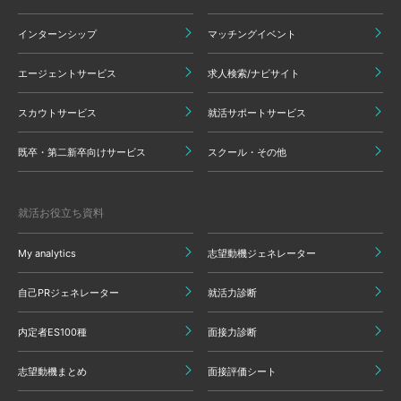
インターンシップ
マッチングイベント
エージェントサービス
求人検索/ナビサイト
スカウトサービス
就活サポートサービス
既卒・第二新卒向けサービス
スクール・その他
就活お役立ち資料
My analytics
志望動機ジェネレーター
自己PRジェネレーター
就活力診断
内定者ES100種
面接力診断
志望動機まとめ
面接評価シート