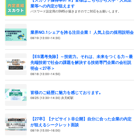
業等への内定が狙えます
パスワード設定用のSMSが届きますのでご対応をお願いします。
業界NO.1シェアを誇る注目企業！ 人気上位の採用説明会
08/19 (13:00~14:30)
【ES選考免除】～技術力。それは、未来をつくる力～最
先端技術で社会の課題を解決する技術専門企業の会社説
明会＜27卒＞
08/18 (13:00~14:50)
皆様のご経歴に魅力を感じております｡
08/25 (13:30~14:30) 弁天町駅
【27卒】【ナビサイト非公開】自分に合った企業の内定
が狙えるシークレット面談
08/19 (15:00~16:00)