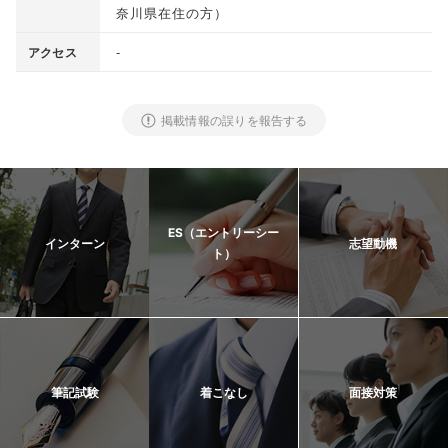
奈川県在住の方
）
-
アクセス
掲載情報の誤りを報告する
ES（エントリーシー
インターン
志望動機
ト）
筆記試験
着こなし
面接対策