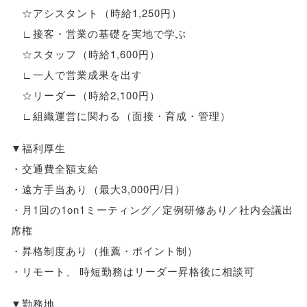
☆アシスタント
（
時給1,250円
）
∟接客・営業の基礎を実地で学ぶ
☆スタッフ
（
時給1,600円
）
∟一人で営業成果を出す
☆リーダー
（
時給2,100円
）
∟組織運営に関わる
（
面接・育成・管理
）
▼福利厚生
・交通費全額支給
・遠方手当あり
（
最大3,000円/日
）
・月1回の1on1ミーティング／定例研修あり／社内会議出
席権
・昇格制度あり
（
推薦・ポイント制
）
・リモート
、
時短勤務はリーダー昇格後に相談可
▼勤務地