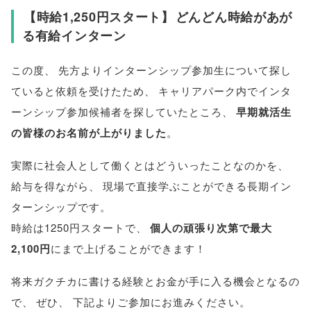
【
時給1,250円スタート
】
どんどん時給があが
る有給インターン
この度
、
先方よりインターンシップ参加生について探し
ていると依頼を受けたため
、
キャリアパーク内でインタ
ーンシップ参加候補者を探していたところ
、
早期就活生
の皆様のお名前が上がりました
。
実際に社会人として働くとはどういったことなのかを
、
給与を得ながら
、
現場で直接学ぶことができる長期イン
ターンシップです
。
時給は1250円スタートで
、
個人の頑張り次第で最大
2,100円
にまで上げることができます！
将来ガクチカに書ける経験とお金が手に入る機会となるの
で
、
ぜひ
、
下記よりご参加にお進みください
。