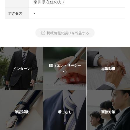
奈川県在住の方
）
-
アクセス
掲載情報の誤りを報告する
ES（エントリーシー
インターン
志望動機
ト）
筆記試験
着こなし
面接対策