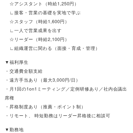
☆アシスタント
（
時給1,250円
）
∟接客・営業の基礎を実地で学ぶ
☆スタッフ
（
時給1,600円
）
∟一人で営業成果を出す
☆リーダー
（
時給2,100円
）
∟組織運営に関わる
（
面接・育成・管理
）
▼福利厚生
・交通費全額支給
・遠方手当あり
（
最大3,000円/日
）
・月1回の1on1ミーティング／定例研修あり／社内会議出
席権
・昇格制度あり
（
推薦・ポイント制
）
・リモート
、
時短勤務はリーダー昇格後に相談可
▼勤務地