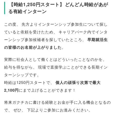
【
時給1,250円スタート
】
どんどん時給があが
る有給インターン
この度
、
先方よりインターンシップ参加生について探し
ていると依頼を受けたため
、
キャリアパーク内でインタ
ーンシップ参加候補者を探していたところ
、
早期就活生
の皆様のお名前が上がりました
。
実際に社会人として働くとはどういったことなのかを
、
給与を得ながら
、
現場で直接学ぶことができる長期イン
ターンシップです
。
時給は1250円スタートで
、
個人の頑張り次第で最大
2,100円
にまで上げることができます！
将来ガクチカに書ける経験とお金が手に入る機会となるの
で
、
ぜひ
、
下記よりご参加にお進みください
。