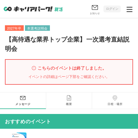
ログイン
お知らせ
2027年卒
本選考説明会
【
高待遇な業界トップ企業
】
一次選考直結説
明会
こちらのイベントは終了しました。
イベントの詳細はページ下部をご確認ください。
メッセージ
概要
日程・場所
おすすめのイベント