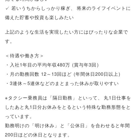
✓ 若いうちからしっかり稼ぎ
、
将来のライフイベントに
備えた貯蓄や投資も楽しみたい
上記のような生活を実現したい方にはぴったりな企業で
す
。
＜待遇や働き方＞
・入社1年目の平均年収480万
(
賞与年3回
)
・月の勤務回数 12～13回ほど
(
年間休日200日以上
)
・3連休～5連休などのまとまった休みが取りやすい
※タクシー乗務員は
「
隔日勤務
」
といって
、
丸1日仕事を
したあと丸1日分お休みをとるという特殊な勤務形態をと
っています
。
勤務明けの
「
明け休み
」
と
「
公休日
」
を合わせると年間
200日ほどの休日となります
。