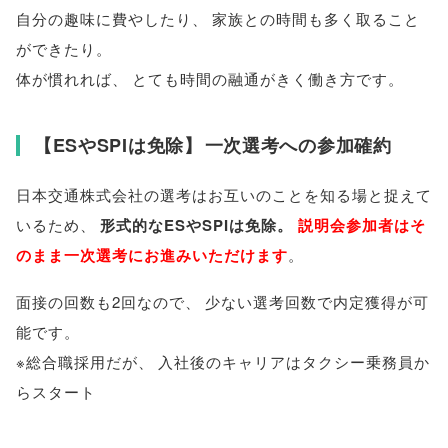
自分の趣味に費やしたり
、
家族との時間も多く取ること
ができたり
。
体が慣れれば
、
とても時間の融通がきく働き方です
。
【
ESやSPIは免除
】
一次選考への参加確約
日本交通株式会社の選考はお互いのことを知る場と捉えて
いるため
、
形式的なESやSPIは免除
。
説明会参加者はそ
のまま一次選考にお進みいただけます
。
面接の回数も2回なので
、
少ない選考回数で内定獲得が可
能です
。
※総合職採用だが
、
入社後のキャリアはタクシー乗務員か
らスタート