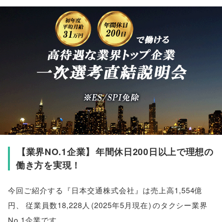
【
業界NO.1企業
】
年間休日200日以上で理想の
働き方を実現！
今回ご紹介する『日本交通株式会社』は売上高1,554億
円
、
従業員数18,228人
(
2025年5月現在
)
のタクシー業界
No.1企業です
。