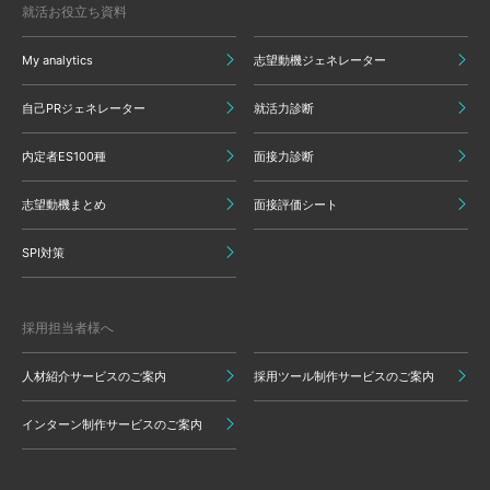
就活お役立ち資料
My analytics
志望動機ジェネレーター
自己PRジェネレーター
就活力診断
内定者ES100種
面接力診断
志望動機まとめ
面接評価シート
SPI対策
採用担当者様へ
人材紹介サービスのご案内
採用ツール制作サービスのご案内
インターン制作サービスのご案内