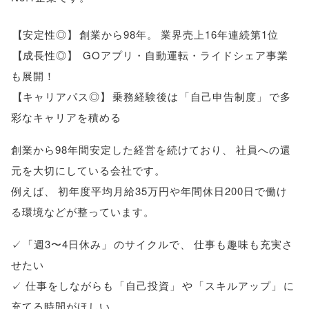
【
安定性◎
】
創業から98年
。
業界売上16年連続第1位
【
成長性◎
】
GOアプリ・自動運転・ライドシェア事業
も展開！
【
キャリアパス◎
】
乗務経験後は
「
自己申告制度
」
で多
彩なキャリアを積める
創業から98年間安定した経営を続けており
、
社員への還
元を大切にしている会社です
。
例えば
、
初年度平均月給35万円や年間休日200日で働け
る環境などが整っています
。
✓
「
週3〜4日休み
」
のサイクルで
、
仕事も趣味も充実さ
せたい
✓ 仕事をしながらも
「
自己投資
」
や
「
スキルアップ
」
に
充てる時間がほしい