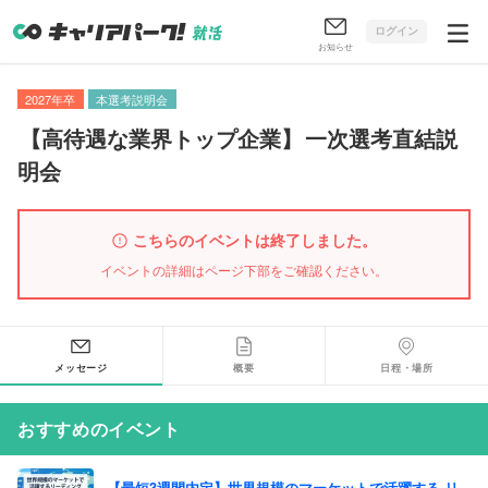
ログイン
お知らせ
2027年卒
本選考説明会
【
高待遇な業界トップ企業
】
一次選考直結説
明会
こちらのイベントは終了しました。
イベントの詳細はページ下部をご確認ください。
メッセージ
概要
日程・場所
おすすめのイベント
【最短3週間内定】世界規模のマーケットで活躍する リ