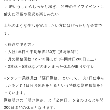
✓ 若いうちからしっかり稼ぎ
、
将来のライフイベントに
備えた貯蓄や投資も楽しみたい
上記のような生活を実現したい方にはぴったりな企業で
す
。
＜待遇や働き方＞
・入社1年目の平均年収480万
(
賞与年3回
)
・月の勤務回数 12～13回ほど
(
年間休日200日以上
)
・3連休～5連休などのまとまった休みが取りやすい
※タクシー乗務員は
「
隔日勤務
」
といって
、
丸1日仕事を
したあと丸1日分お休みをとるという特殊な勤務形態をと
っています
。
勤務明けの
「
明け休み
」
と
「
公休日
」
を合わせると年間
200日ほどの休日となります
。