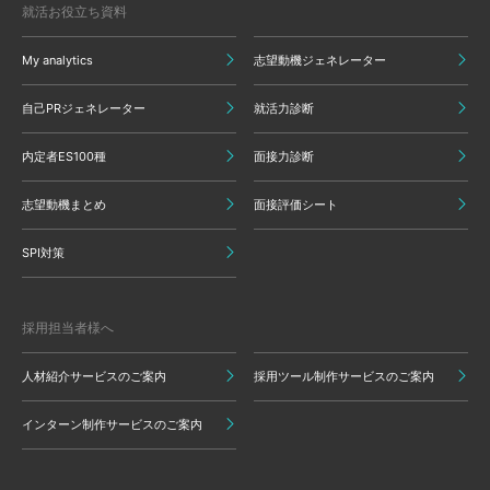
就活お役立ち資料
My analytics
志望動機ジェネレーター
自己PRジェネレーター
就活力診断
内定者ES100種
面接力診断
志望動機まとめ
面接評価シート
SPI対策
採用担当者様へ
人材紹介サービスのご案内
採用ツール制作サービスのご案内
インターン制作サービスのご案内