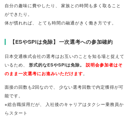
自分の趣味に費やしたり
、
家族との時間も多く取ること
ができたり
。
体が慣れれば
、
とても時間の融通がきく働き方です
。
【
ESやSPIは免除
】
一次選考への参加確約
日本交通株式会社の選考はお互いのことを知る場と捉えて
いるため
、
形式的なESやSPIは免除
。
説明会参加者はそ
のまま一次選考にお進みいただけます
。
面接の回数も2回なので
、
少ない選考回数で内定獲得が可
能です
。
※総合職採用だが
、
入社後のキャリアはタクシー乗務員か
らスタート