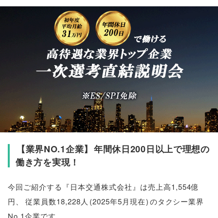
【
業界NO.1企業
】
年間休日200日以上で理想の
働き方を実現！
今回ご紹介する『日本交通株式会社』は売上高1,554億
円
、
従業員数18,228人
(
2025年5月現在
)
のタクシー業界
No.1企業です
。