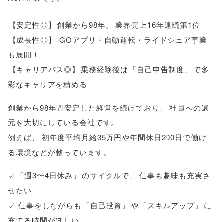
【
安定性◎
】
創業から98年
。
業界売上16年連続第1位
【
成長性◎
】
GOアプリ・自動運転・ライドシェア事業
も展開！
【
キャリアパス◎
】
乗務経験後は
「
自己申告制度
」
で多
彩なキャリアを積める
創業から98年間安定した経営を続けており
、
社員への還
元を大切にしている会社です
。
例えば
、
初年度平均月給35万円や年間休日200日で働け
る環境などが整っています
。
✓
「
週3〜4日休み
」
のサイクルで
、
仕事も趣味も充実さ
せたい
✓ 仕事をしながらも
「
自己投資
」
や
「
スキルアップ
」
に
充てる時間がほしい