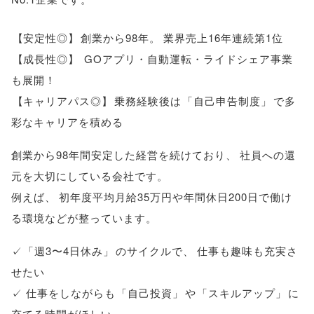
【
安定性◎
】
創業から98年
。
業界売上16年連続第1位
【
成長性◎
】
GOアプリ・自動運転・ライドシェア事業
も展開！
【
キャリアパス◎
】
乗務経験後は
「
自己申告制度
」
で多
彩なキャリアを積める
創業から98年間安定した経営を続けており
、
社員への還
元を大切にしている会社です
。
例えば
、
初年度平均月給35万円や年間休日200日で働け
る環境などが整っています
。
✓
「
週3〜4日休み
」
のサイクルで
、
仕事も趣味も充実さ
せたい
✓ 仕事をしながらも
「
自己投資
」
や
「
スキルアップ
」
に
充てる時間がほしい