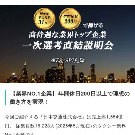
【
業界NO.1企業
】
年間休日200日以上で理想の
働き方を実現！
今回ご紹介する『日本交通株式会社』は売上高1,554億
円
、
従業員数18,228人
(
2025年5月現在
)
のタクシー業界
No.1企業です
。