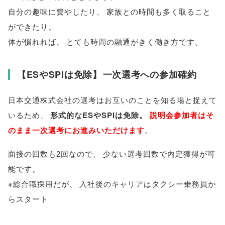
自分の趣味に費やしたり
、
家族との時間も多く取ること
ができたり
。
体が慣れれば
、
とても時間の融通がきく働き方です
。
【
ESやSPIは免除
】
一次選考への参加確約
日本交通株式会社の選考はお互いのことを知る場と捉えて
いるため
、
形式的なESやSPIは免除
。
説明会参加者はそ
のまま一次選考にお進みいただけます
。
面接の回数も2回なので
、
少ない選考回数で内定獲得が可
能です
。
※総合職採用だが
、
入社後のキャリアはタクシー乗務員か
らスタート