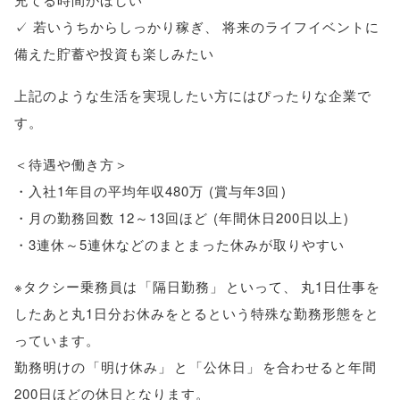
✓ 若いうちからしっかり稼ぎ
、
将来のライフイベントに
備えた貯蓄や投資も楽しみたい
上記のような生活を実現したい方にはぴったりな企業で
す
。
＜待遇や働き方＞
・入社1年目の平均年収480万
(
賞与年3回
)
・月の勤務回数 12～13回ほど
(
年間休日200日以上
)
・3連休～5連休などのまとまった休みが取りやすい
※タクシー乗務員は
「
隔日勤務
」
といって
、
丸1日仕事を
したあと丸1日分お休みをとるという特殊な勤務形態をと
っています
。
勤務明けの
「
明け休み
」
と
「
公休日
」
を合わせると年間
200日ほどの休日となります
。