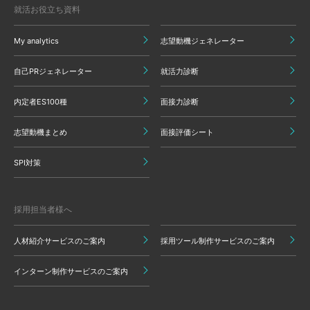
就活お役立ち資料
My analytics
志望動機ジェネレーター
自己PRジェネレーター
就活力診断
内定者ES100種
面接力診断
志望動機まとめ
面接評価シート
SPI対策
採用担当者様へ
人材紹介サービスのご案内
採用ツール制作サービスのご案内
インターン制作サービスのご案内