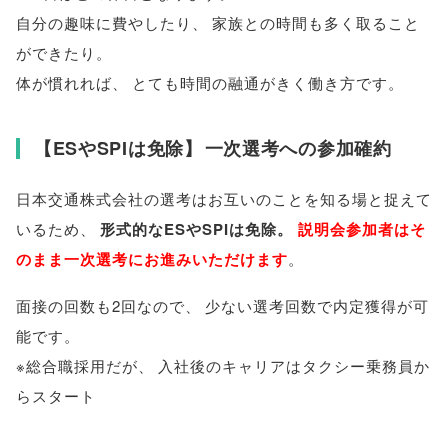
自分の趣味に費やしたり
、
家族との時間も多く取ること
ができたり
。
体が慣れれば
、
とても時間の融通がきく働き方です
。
【
ESやSPIは免除
】
一次選考への参加確約
日本交通株式会社の選考はお互いのことを知る場と捉えて
いるため
、
形式的なESやSPIは免除
。
説明会参加者はそ
のまま一次選考にお進みいただけます
。
面接の回数も2回なので
、
少ない選考回数で内定獲得が可
能です
。
※総合職採用だが
、
入社後のキャリアはタクシー乗務員か
らスタート