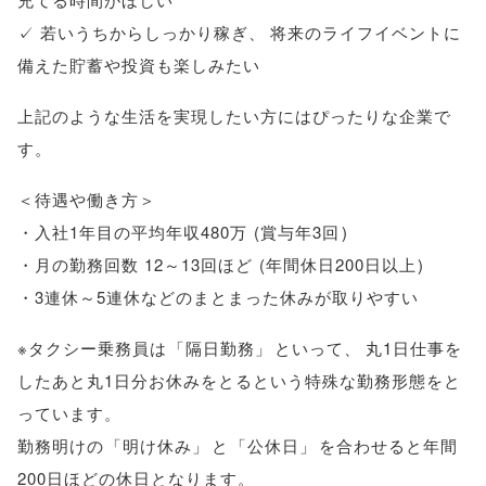
✓ 若いうちからしっかり稼ぎ
、
将来のライフイベントに
備えた貯蓄や投資も楽しみたい
上記のような生活を実現したい方にはぴったりな企業で
す
。
＜待遇や働き方＞
・入社1年目の平均年収480万
(
賞与年3回
)
・月の勤務回数 12～13回ほど
(
年間休日200日以上
)
・3連休～5連休などのまとまった休みが取りやすい
※タクシー乗務員は
「
隔日勤務
」
といって
、
丸1日仕事を
したあと丸1日分お休みをとるという特殊な勤務形態をと
っています
。
勤務明けの
「
明け休み
」
と
「
公休日
」
を合わせると年間
200日ほどの休日となります
。