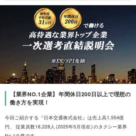
【
業界NO.1企業
】
年間休日200日以上で理想の
働き方を実現！
今回ご紹介する『日本交通株式会社』は売上高1,554億
円
、
従業員数18,228人
(
2025年5月現在
)
のタクシー業界
No.1企業です
。