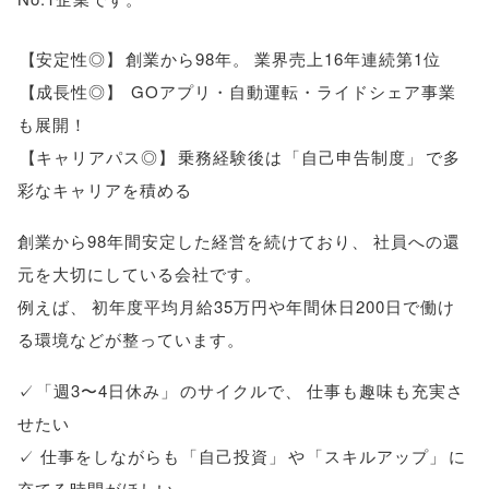
【
安定性◎
】
創業から98年
。
業界売上16年連続第1位
【
成長性◎
】
GOアプリ・自動運転・ライドシェア事業
も展開！
【
キャリアパス◎
】
乗務経験後は
「
自己申告制度
」
で多
彩なキャリアを積める
創業から98年間安定した経営を続けており
、
社員への還
元を大切にしている会社です
。
例えば
、
初年度平均月給35万円や年間休日200日で働け
る環境などが整っています
。
✓
「
週3〜4日休み
」
のサイクルで
、
仕事も趣味も充実さ
せたい
✓ 仕事をしながらも
「
自己投資
」
や
「
スキルアップ
」
に
充てる時間がほしい