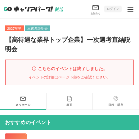
ログイン
お知らせ
2027年卒
本選考説明会
【
高待遇な業界トップ企業
】
一次選考直結説
明会
こちらのイベントは終了しました。
イベントの詳細はページ下部をご確認ください。
メッセージ
概要
日程・場所
おすすめのイベント