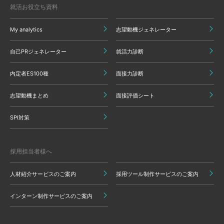
就活お役立ち資料
My analytics
志望動機ジェネレーター
自己PRジェネレーター
就活力診断
内定者ES100種
面接力診断
志望動機まとめ
面接評価シート
SPI対策
採用担当者様へ
人材紹介サービスのご案内
採用ツール制作サービスのご案内
インターン制作サービスのご案内