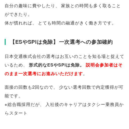
自分の趣味に費やしたり
、
家族との時間も多く取ること
ができたり
。
体が慣れれば
、
とても時間の融通がきく働き方です
。
【
ESやSPIは免除
】
一次選考への参加確約
日本交通株式会社の選考はお互いのことを知る場と捉えて
いるため
、
形式的なESやSPIは免除
。
説明会参加者はそ
のまま一次選考にお進みいただけます
。
面接の回数も2回なので
、
少ない選考回数で内定獲得が可
能です
。
※総合職採用だが
、
入社後のキャリアはタクシー乗務員か
らスタート