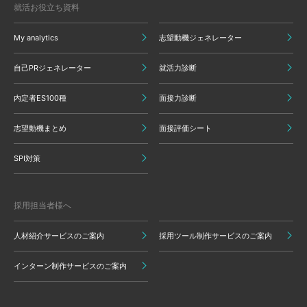
就活お役立ち資料
My analytics
志望動機ジェネレーター
自己PRジェネレーター
就活力診断
内定者ES100種
面接力診断
志望動機まとめ
面接評価シート
SPI対策
採用担当者様へ
人材紹介サービスのご案内
採用ツール制作サービスのご案内
インターン制作サービスのご案内