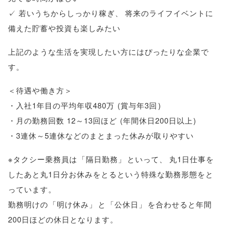
✓ 若いうちからしっかり稼ぎ
、
将来のライフイベントに
備えた貯蓄や投資も楽しみたい
上記のような生活を実現したい方にはぴったりな企業で
す
。
＜待遇や働き方＞
・入社1年目の平均年収480万
(
賞与年3回
)
・月の勤務回数 12～13回ほど
(
年間休日200日以上
)
・3連休～5連休などのまとまった休みが取りやすい
※タクシー乗務員は
「
隔日勤務
」
といって
、
丸1日仕事を
したあと丸1日分お休みをとるという特殊な勤務形態をと
っています
。
勤務明けの
「
明け休み
」
と
「
公休日
」
を合わせると年間
200日ほどの休日となります
。