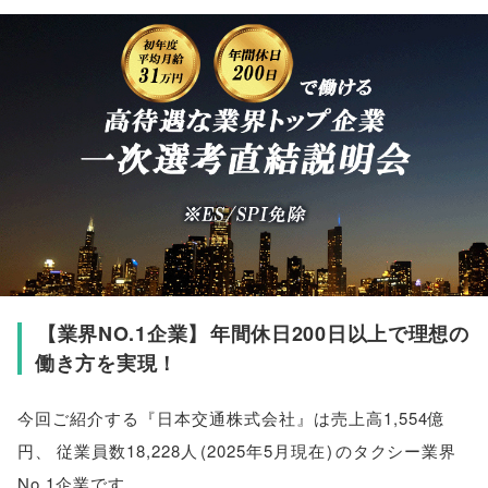
【
業界NO.1企業
】
年間休日200日以上で理想の
働き方を実現！
今回ご紹介する『日本交通株式会社』は売上高1,554億
円
、
従業員数18,228人
(
2025年5月現在
)
のタクシー業界
No.1企業です
。