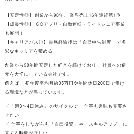
【
安定性◎
】
創業から98年
。
業界売上16年連続第1位
【
成長性◎
】
GOアプリ・自動運転・ライドシェア事業
も展開！
【
キャリアパス◎
】
乗務経験後は
「
自己申告制度
」
で多
彩なキャリアを積める
創業から98年間安定した経営を続けており
、
社員への還
元を大切にしている会社です
。
例えば
、
初年度平均月給35万円や年間休日200日で働け
る環境などが整っています
。
✓
「
週3〜4日休み
」
のサイクルで
、
仕事も趣味も充実さ
せたい
✓ 仕事をしながらも
「
自己投資
」
や
「
スキルアップ
」
に
充てる時間がほしい