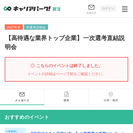
ログイン
お知らせ
2027年卒
本選考説明会
【
高待遇な業界トップ企業
】
一次選考直結説
明会
こちらのイベントは終了しました。
イベントの詳細はページ下部をご確認ください。
メッセージ
概要
日程・場所
おすすめのイベント