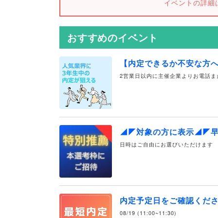
イベントの詳細
おすすめのイベント
【内定できるか不安な方
2営業日以内に主催企業よりお電話ま
◢◤対象の方に表示◢◤
日時はご自由にお選びいただけます
内定予定日をご確認くだ
08/19 (11:00~11:30)