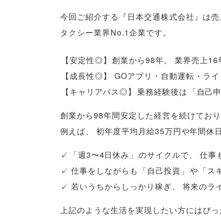
今回ご紹介する『日本交通株式会社』は売上
タクシー業界No.1企業です
。
【
安定性◎
】
創業から98年
。
業界売上16
【
成長性◎
】
GOアプリ・自動運転・ライ
【
キャリアパス◎
】
乗務経験後は
「
自己
創業から98年間安定した経営を続けており
例えば
、
初年度平均月給35万円や年間休
✓
「
週3〜4日休み
」
のサイクルで
、
仕事
✓ 仕事をしながらも
「
自己投資
」
や
「
ス
✓ 若いうちからしっかり稼ぎ
、
将来のラ
上記のような生活を実現したい方にはぴっ