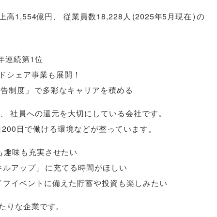
高1,554億円
、
従業員数18,228人
(
2025年5月現在
)
の
年連続第1位
ドシェア事業も展開！
申告制度
」
で多彩なキャリアを積める
、
社員への還元を大切にしている会社です
。
日200日で働ける環境などが整っています
。
も趣味も充実させたい
キルアップ
」
に充てる時間がほしい
イフイベントに備えた貯蓄や投資も楽しみたい
たりな企業です
。