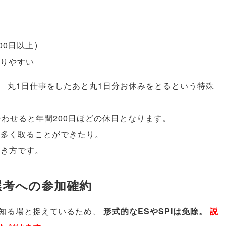
00日以上
)
取りやすい
、
丸1日仕事をしたあと丸1日分お休みをとるという特殊
合わせると年間200日ほどの休日となります
。
も多く取ることができたり
。
働き方です
。
選考への参加確約
知る場と捉えているため
、
形式的なESやSPIは免除
。
説