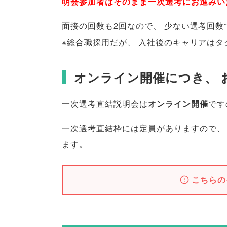
明会参加者はそのまま一次選考にお進みい
面接の回数も2回なので
、
少ない選考回数
※総合職採用だが
、
入社後のキャリアはタ
オンライン開催につき
、
一次選考直結説明会は
オンライン開催
です
一次選考直結枠には定員がありますので
、
ます
。
こちらの