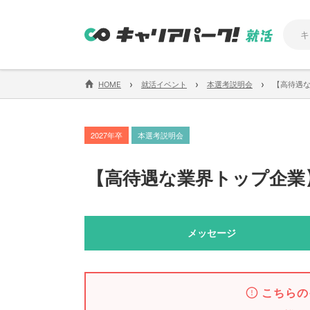
›
›
›
HOME
就活イベント
本選考説明会
【高待遇
2027年卒
本選考説明会
【
高待遇な業界トップ企業
メッセージ
こちらの