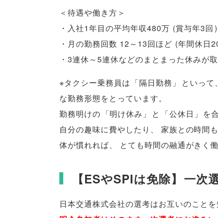
＜待遇や働き方＞
・入社1年目の平均年収480万
(
賞与年3回
)
・月の勤務回数 12～13回ほど
(
年間休日2
・3連休～5連休などのまとまった休みが
※タクシー乗務員は
「
隔日勤務
」
といって
な勤務形態をとっています
。
勤務明けの
「
明け休み
」
と
「
公休日
」
を
自分の趣味に費やしたり
、
家族との時間
体が慣れれば
、
とても時間の融通がきく
【
ESやSPIは免除
】
一次
日本交通株式会社の選考はお互いのことを