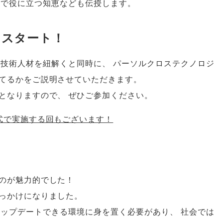
場で役に立つ知恵なども伝授します
。
をスタート！
る技術人材を紐解くと同時に
、
パーソルクロステクノロジ
てるかをご説明させていただきます
。
となりますので
、
ぜひご参加ください
。
式で実施する回もございます！
のが魅力的でした！
っかけになりました
。
アップデートできる環境に身を置く必要があり
、
社会では