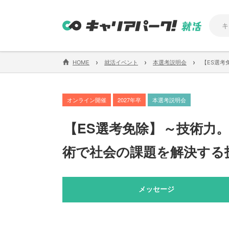
›
›
›
HOME
就活イベント
本選考説明会
【ES選考
オンライン開催
2027年卒
本選考説明会
【
ES選考免除
】
～技術力
術で社会の課題を解決する
メッセージ