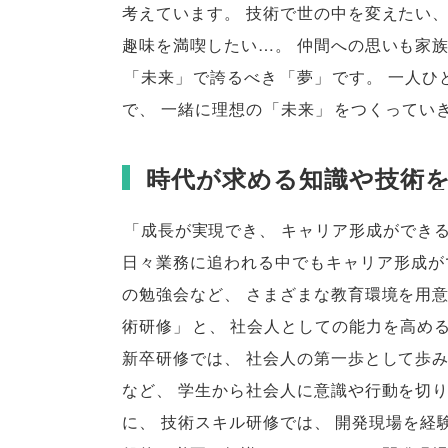
考えています
。
技術で世の中を変えたい
趣味を満喫したい…
。
仲間への思いも家
「
未来
」
で誇るべき
「
夢
」
です
。
一人ひ
で
、
一緒に理想の
「
未来
」
をつくってい
時代が求める知識や技術
「
成長が実現でき
、
キャリア形成ができ
日々業務に追われる中でもキャリア形成が
の勉強会など
、
さまざまな教育環境を用
術研修
」
と
、
社会人としての能力を高め
新卒研修では
、
社会人の第一歩として歩
など
、
学生から社会人に意識や行動を切
に
、
技術スキル研修では
、
開発現場を経