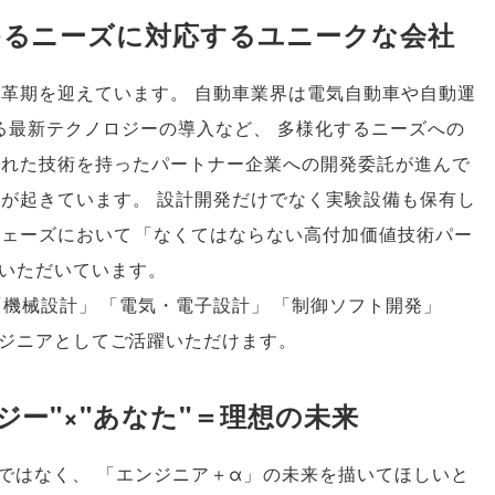
ゆるニーズに対応するユニークな会社
変革期を迎えています
。
自動車業界は電気自動車や自動運
する最新テクノロジーの導入など
、
多様化するニーズへの
優れた技術を持ったパートナー企業への開発委託が進んで
きが起きています
。
設計開発だけでなく実験設備も保有し
フェーズにおいて
「
なくてはならない高付加価値技術パー
いただいています
。
「
機械設計
」
「
電気・電子設計
」
「
制御ソフト開発
」
ジニアとしてご活躍いただけます
。
ー"×"あなた"＝理想の未来
ではなく
、
「
エンジニア＋α
」
の未来を描いてほしいと