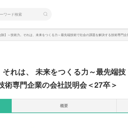
免除】～技術力。それは、未来をつくる力～最先端技術で社会の課題を解決する技術専門企
。
それは
、
未来をつくる力～最先端技
技術専門企業の会社説明会＜27卒＞
概要