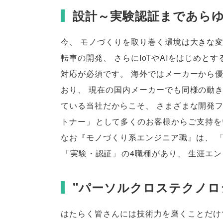
設計～実験認証まであら
今
、
モノづくりを取り巻く環境は大きな
転車の開発
、
さらにIoTやAIをはじめと
対応が必須です
。
海外ではメーカーから
おり
、
現在の国内メーカーでも同様の動
ている当社だからこそ
、
さまざまな開発
トナー
」
として多くのお客様からご支持を
なお『モノづくり系エンジニア職』は
、
「
実験・認証
」
の4職種があり
、
生涯エン
"パーソルクロステクノロジ
はたらく皆さんには技術力を磨くことだけ