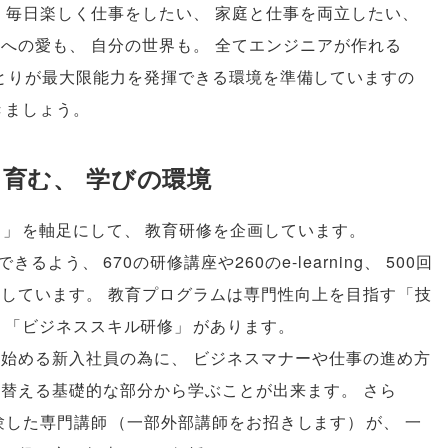
、
毎日楽しく仕事をしたい
、
家庭と仕事を両立したい
、
族への愛も
、
自分の世界も
。
全てエンジニアが作れる
とりが最大限能力を発揮できる環境を準備していますの
きましょう
。
を育む
、
学びの環境
る
」
を軸足にして
、
教育研修を企画しています
。
できるよう
、
670の研修講座や260のe-learning
、
500回
意しています
。
教育プログラムは専門性向上を目指す
「
技
る
「
ビジネススキル研修
」
があります
。
み始める新入社員の為に
、
ビジネスマナーや仕事の進め方
り替える基礎的な部分から学ぶことが出来ます
。
さら
験した専門講師
（
一部外部講師をお招きします
）
が
、
一