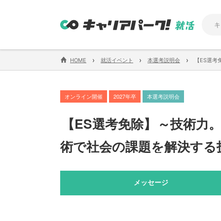
›
›
›
HOME
就活イベント
本選考説明会
【ES選考
オンライン開催
2027年卒
本選考説明会
【
ES選考免除
】
～技術力
術で社会の課題を解決する
メッセージ