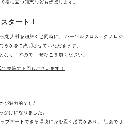
場で役に立つ知恵なども伝授します
。
をスタート！
る技術人材を紐解くと同時に
、
パーソルクロステクノロジ
てるかをご説明させていただきます
。
となりますので
、
ぜひご参加ください
。
式で実施する回もございます！
のが魅力的でした！
っかけになりました
。
アップデートできる環境に身を置く必要があり
、
社会では