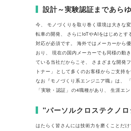
設計～実験認証まであら
今
、
モノづくりを取り巻く環境は大きな
転車の開発
、
さらにIoTやAIをはじめと
対応が必須です
。
海外ではメーカーから
おり
、
現在の国内メーカーでも同様の動
ている当社だからこそ
、
さまざまな開発
トナー
」
として多くのお客様からご支持を
なお『モノづくり系エンジニア職』は
、
「
実験・認証
」
の4職種があり
、
生涯エン
"パーソルクロステクノロジ
はたらく皆さんには技術力を磨くことだけ