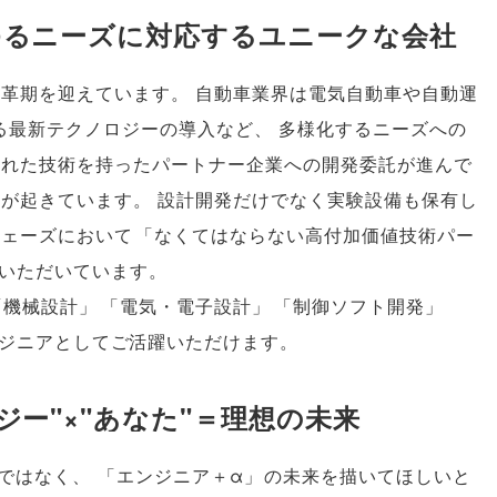
ゆるニーズに対応するユニークな会社
変革期を迎えています
。
自動車業界は電気自動車や自動運
する最新テクノロジーの導入など
、
多様化するニーズへの
優れた技術を持ったパートナー企業への開発委託が進んで
きが起きています
。
設計開発だけでなく実験設備も保有し
フェーズにおいて
「
なくてはならない高付加価値技術パー
いただいています
。
「
機械設計
」
「
電気・電子設計
」
「
制御ソフト開発
」
ジニアとしてご活躍いただけます
。
ー"×"あなた"＝理想の未来
ではなく
、
「
エンジニア＋α
」
の未来を描いてほしいと