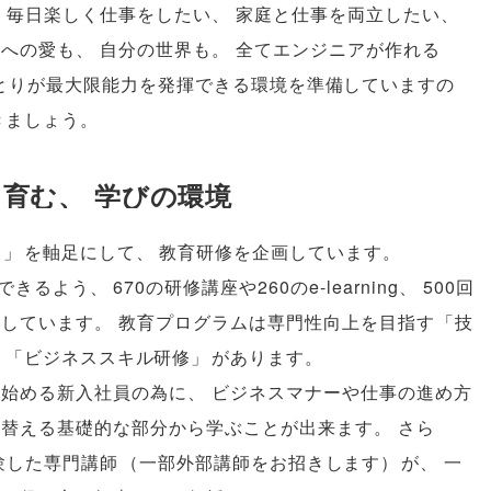
、
毎日楽しく仕事をしたい
、
家庭と仕事を両立したい
、
族への愛も
、
自分の世界も
。
全てエンジニアが作れる
とりが最大限能力を発揮できる環境を準備していますの
きましょう
。
を育む
、
学びの環境
る
」
を軸足にして
、
教育研修を企画しています
。
できるよう
、
670の研修講座や260のe-learning
、
500回
意しています
。
教育プログラムは専門性向上を目指す
「
技
る
「
ビジネススキル研修
」
があります
。
み始める新入社員の為に
、
ビジネスマナーや仕事の進め方
り替える基礎的な部分から学ぶことが出来ます
。
さら
験した専門講師
（
一部外部講師をお招きします
）
が
、
一