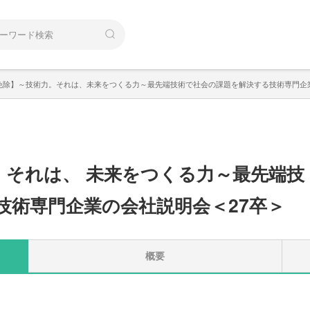
免除】～技術力。それは、未来をつくる力～最先端技術で社会の課題を解決する技術専門企
。
それは
、
未来をつくる力～最先端技
技術専門企業の会社説明会＜27卒＞
概要