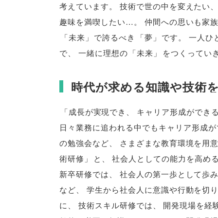
考えています
。
技術で世の中を変えたい
趣味を満喫したい…
。
仲間への思いも家
「
未来
」
で誇るべき
「
夢
」
です
。
一人ひ
で
、
一緒に理想の
「
未来
」
をつくってい
時代が求める知識や技術
「
成長が実現でき
、
キャリア形成ができ
日々業務に追われる中でもキャリア形成が
の勉強会など
、
さまざまな教育環境を用
術研修
」
と
、
社会人としての能力を高め
新卒研修では
、
社会人の第一歩として歩
など
、
学生から社会人に意識や行動を切
に
、
技術スキル研修では
、
開発現場を経