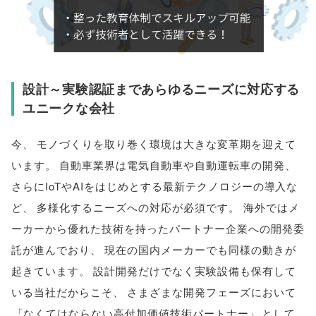
設計～実験認証まであらゆるニーズに対応する
ユニークな会社
今
、
モノづくりを取り巻く環境は大きな変革期を迎えて
います
。
自動車業界は電気自動車や自動運転車の開発
、
さらにIoTやAIをはじめとする最新テクノロジーの導入な
ど
、
多様化するニーズへの対応が必須です
。
海外ではメ
ーカーから優れた技術を持ったパートナー企業への開発委
託が進んでおり
、
現在の国内メーカーでも同様の動きが
起きています
。
設計開発だけでなく実験設備も保有して
いる当社だからこそ
、
さまざまな開発フェーズにおいて
「
なくてはならない高付加価値技術パートナー
」
として