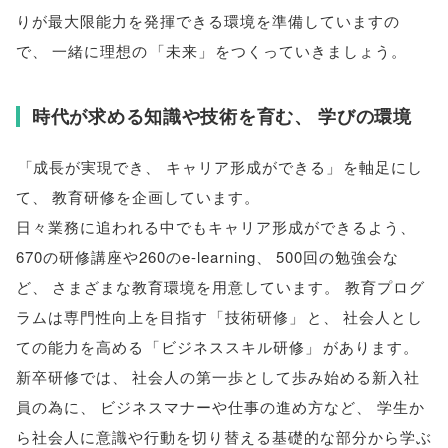
りが最大限能力を発揮できる環境を準備していますの
で
、
一緒に理想の
「
未来
」
をつくっていきましょう
。
時代が求める知識や技術を育む
、
学びの環境
「
成長が実現でき
、
キャリア形成ができる
」
を軸足にし
て
、
教育研修を企画しています
。
日々業務に追われる中でもキャリア形成ができるよう
、
670の研修講座や260のe-learning
、
500回の勉強会な
ど
、
さまざまな教育環境を用意しています
。
教育プログ
ラムは専門性向上を目指す
「
技術研修
」
と
、
社会人とし
ての能力を高める
「
ビジネススキル研修
」
があります
。
新卒研修では
、
社会人の第一歩として歩み始める新入社
員の為に
、
ビジネスマナーや仕事の進め方など
、
学生か
ら社会人に意識や行動を切り替える基礎的な部分から学ぶ