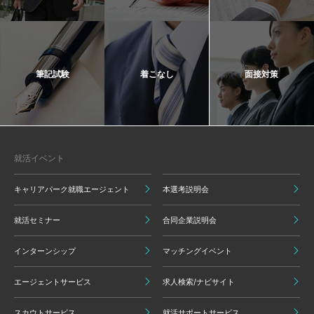
筆記試験
着こなし
面接対策
就活イベント
キャリアパーク就職エージェント
本選考説明会
就活セミナー
合同企業説明会
インターンシップ
マッチングイベント
エージェントサービス
求人検索/ナビサイト
スカウトサービス
就活サポートサービス