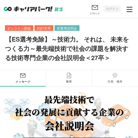
ログイン
お知らせ
オンライン開催
2027年卒
本選考説明会
【
ES選考免除
】
～技術力
。
それは
、
未来を
つくる力～最先端技術で社会の課題を解決す
る技術専門企業の会社説明会＜27卒＞
メッセージ
概要
日程・場所