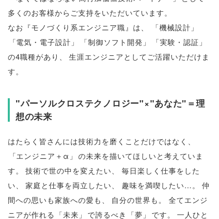
多くのお客様からご支持をいただいています
。
なお『モノづくり系エンジニア職』は
、
「
機械設計
」
「
電気・電子設計
」
「
制御ソフト開発
」
「
実験・認証
」
の4職種があり
、
生涯エンジニアとしてご活躍いただけま
す
。
"パーソルクロステクノロジー"×"あなた"＝理
想の未来
はたらく皆さんには技術力を磨くことだけではなく
、
「
エンジニア＋α
」
の未来を描いてほしいと考えていま
す
。
技術で世の中を変えたい
、
毎日楽しく仕事をした
い
、
家庭と仕事を両立したい
、
趣味を満喫したい…
。
仲
間への思いも家族への愛も
、
自分の世界も
。
全てエンジ
ニアが作れる
「
未来
」
で誇るべき
「
夢
」
です
。
一人ひと