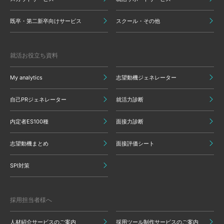
既卒・第二新卒向けサービス
スクール・その他
就活お役立ち資料
My analytics
志望動機ジェネレーター
自己PRジェネレーター
就活力診断
内定者ES100種
面接力診断
志望動機まとめ
面接評価シート
SPI対策
採用担当者様へ
人材紹介サービスのご案内
採用ツール制作サービスのご案内