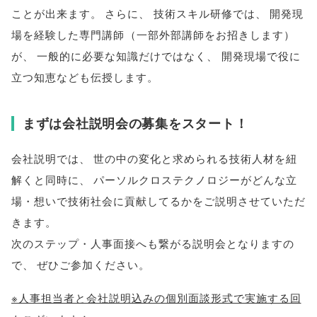
ことが出来ます
。
さらに
、
技術スキル研修では
、
開発現
場を経験した専門講師
（
一部外部講師をお招きします
）
が
、
一般的に必要な知識だけではなく
、
開発現場で役に
立つ知恵なども伝授します
。
まずは会社説明会の募集をスタート！
会社説明では
、
世の中の変化と求められる技術人材を紐
解くと同時に
、
パーソルクロステクノロジーがどんな立
場・想いで技術社会に貢献してるかをご説明させていただ
きます
。
次のステップ・人事面接へも繋がる説明会となりますの
で
、
ぜひご参加ください
。
※人事担当者と会社説明込みの個別面談形式で実施する回