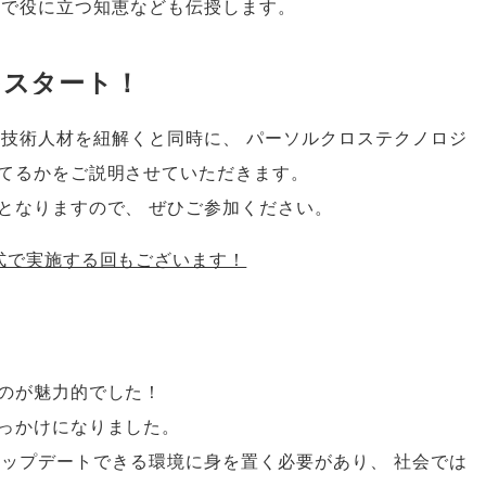
場で役に立つ知恵なども伝授します
。
をスタート！
る技術人材を紐解くと同時に
、
パーソルクロステクノロジ
てるかをご説明させていただきます
。
となりますので
、
ぜひご参加ください
。
式で実施する回もございます！
のが魅力的でした！
っかけになりました
。
アップデートできる環境に身を置く必要があり
、
社会では