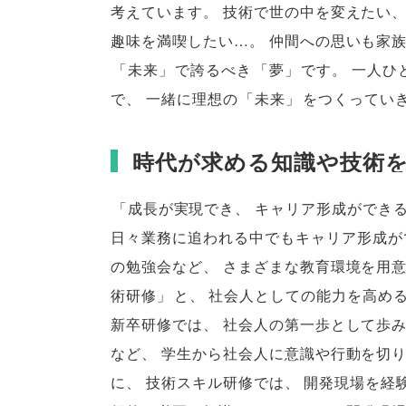
考えています
。
技術で世の中を変えたい
趣味を満喫したい…
。
仲間への思いも家
「
未来
」
で誇るべき
「
夢
」
です
。
一人ひ
で
、
一緒に理想の
「
未来
」
をつくってい
時代が求める知識や技術
「
成長が実現でき
、
キャリア形成ができ
日々業務に追われる中でもキャリア形成が
の勉強会など
、
さまざまな教育環境を用
術研修
」
と
、
社会人としての能力を高め
新卒研修では
、
社会人の第一歩として歩
など
、
学生から社会人に意識や行動を切
に
、
技術スキル研修では
、
開発現場を経