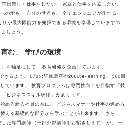
、
毎日楽しく仕事をしたい
、
家庭と仕事を両立したい
、
族への愛も
、
自分の世界も
。
全てエンジニアが作れる
とりが最大限能力を発揮できる環境を準備していますの
きましょう
。
を育む
、
学びの環境
る
」
を軸足にして
、
教育研修を企画しています
。
できるよう
、
670の研修講座や260のe-learning
、
500回
意しています
。
教育プログラムは専門性向上を目指す
「
技
る
「
ビジネススキル研修
」
があります
。
み始める新入社員の為に
、
ビジネスマナーや仕事の進め方
り替える基礎的な部分から学ぶことが出来ます
。
さら
験した専門講師
（
一部外部講師をお招きします
）
が
、
一