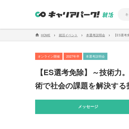
›
›
›
HOME
就活イベント
本選考説明会
【ES選考
オンライン開催
2027年卒
本選考説明会
【
ES選考免除
】
～技術力
術で社会の課題を解決する
メッセージ