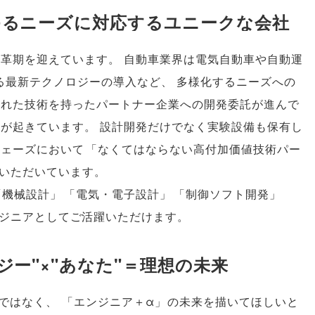
ゆるニーズに対応するユニークな会社
変革期を迎えています
。
自動車業界は電気自動車や自動運
する最新テクノロジーの導入など
、
多様化するニーズへの
優れた技術を持ったパートナー企業への開発委託が進んで
きが起きています
。
設計開発だけでなく実験設備も保有し
フェーズにおいて
「
なくてはならない高付加価値技術パー
いただいています
。
「
機械設計
」
「
電気・電子設計
」
「
制御ソフト開発
」
ジニアとしてご活躍いただけます
。
ー"×"あなた"＝理想の未来
ではなく
、
「
エンジニア＋α
」
の未来を描いてほしいと