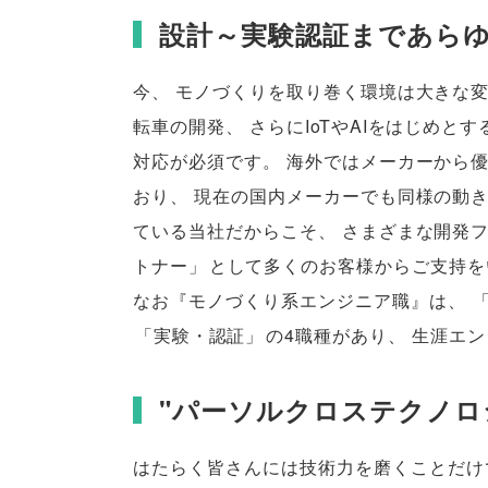
設計～実験認証まであら
今
、
モノづくりを取り巻く環境は大きな
転車の開発
、
さらにIoTやAIをはじめと
対応が必須です
。
海外ではメーカーから
おり
、
現在の国内メーカーでも同様の動
ている当社だからこそ
、
さまざまな開発
トナー
」
として多くのお客様からご支持を
なお『モノづくり系エンジニア職』は
、
「
実験・認証
」
の4職種があり
、
生涯エン
"パーソルクロステクノロジ
はたらく皆さんには技術力を磨くことだけ