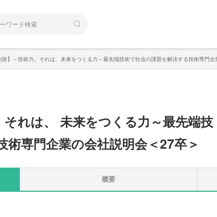
免除】～技術力。それは、未来をつくる力～最先端技術で社会の課題を解決する技術専門企
。
それは
、
未来をつくる力～最先端技
技術専門企業の会社説明会＜27卒＞
概要