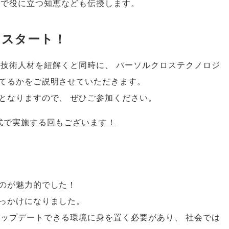
場で役に立つ知恵なども伝授します
。
をスタート！
る技術人材を紐解くと同時に
、
パーソルクロステクノロジ
てるかをご説明させていただきます
。
となりますので
、
ぜひご参加ください
。
式で実施する回もございます！
のが魅力的でした！
っかけになりました
。
アップデートできる環境に身を置く必要があり
、
社会では