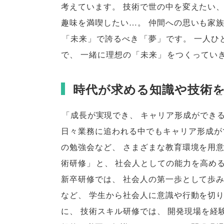
考えています
。
技術で世の中を変えたい
趣味を満喫したい…
。
仲間への思いも家
「
未来
」
で誇るべき
「
夢
」
です
。
一人ひ
で
、
一緒に理想の
「
未来
」
をつくってい
時代が求める知識や技術
「
成長が実現でき
、
キャリア形成ができ
日々業務に追われる中でもキャリア形成が
の勉強会など
、
さまざまな教育環境を用
術研修
」
と
、
社会人としての能力を高め
新卒研修では
、
社会人の第一歩として歩
など
、
学生から社会人に意識や行動を切
に
、
技術スキル研修では
、
開発現場を経