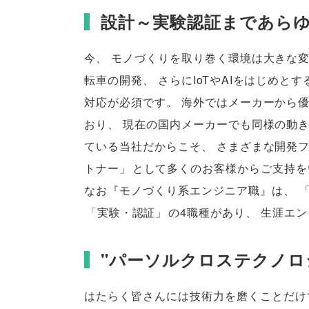
設計～実験認証まであら
今
、
モノづくりを取り巻く環境は大きな
転車の開発
、
さらにIoTやAIをはじめと
対応が必須です
。
海外ではメーカーから
おり
、
現在の国内メーカーでも同様の動
ている当社だからこそ
、
さまざまな開発
トナー
」
として多くのお客様からご支持を
なお『モノづくり系エンジニア職』は
、
「
実験・認証
」
の4職種があり
、
生涯エン
"パーソルクロステクノロジ
はたらく皆さんには技術力を磨くことだけ