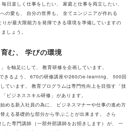
、
毎日楽しく仕事をしたい
、
家庭と仕事を両立したい
、
族への愛も
、
自分の世界も
。
全てエンジニアが作れる
とりが最大限能力を発揮できる環境を準備していますの
きましょう
。
を育む
、
学びの環境
る
」
を軸足にして
、
教育研修を企画しています
。
できるよう
、
670の研修講座や260のe-learning
、
500回
意しています
。
教育プログラムは専門性向上を目指す
「
技
る
「
ビジネススキル研修
」
があります
。
み始める新入社員の為に
、
ビジネスマナーや仕事の進め方
り替える基礎的な部分から学ぶことが出来ます
。
さら
験した専門講師
（
一部外部講師をお招きします
）
が
、
一