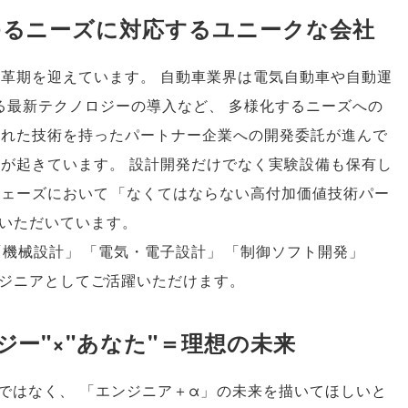
ゆるニーズに対応するユニークな会社
変革期を迎えています
。
自動車業界は電気自動車や自動運
する最新テクノロジーの導入など
、
多様化するニーズへの
優れた技術を持ったパートナー企業への開発委託が進んで
きが起きています
。
設計開発だけでなく実験設備も保有し
フェーズにおいて
「
なくてはならない高付加価値技術パー
いただいています
。
「
機械設計
」
「
電気・電子設計
」
「
制御ソフト開発
」
ジニアとしてご活躍いただけます
。
ー"×"あなた"＝理想の未来
ではなく
、
「
エンジニア＋α
」
の未来を描いてほしいと