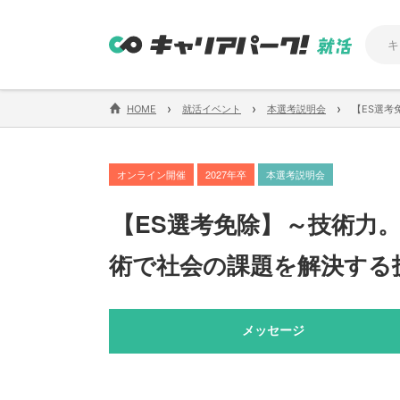
›
›
›
HOME
就活イベント
本選考説明会
【ES選考
オンライン開催
2027年卒
本選考説明会
【
ES選考免除
】
～技術力
術で社会の課題を解決する
メッセージ