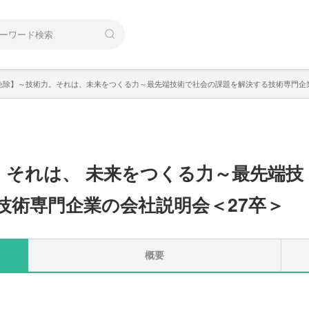
免除】～技術力。それは、未来をつくる力～最先端技術で社会の課題を解決する技術専門企
。
それは
、
未来をつくる力～最先端技
技術専門企業の会社説明会＜27卒＞
概要