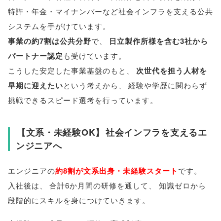
特許・年金・マイナンバーなど社会インフラを支える公共
システムを手がけています
。
事業の約7割は公共分野
で
、
日立製作所様を含む3社から
パートナー認定
も受けています
。
こうした安定した事業基盤のもと
、
次世代を担う人材を
早期に迎えたい
という考えから
、
経験や学歴に関わらず
挑戦できるスピード選考を行っています
。
【
文系・未経験OK
】
社会インフラを支えるエ
ンジニアへ
エンジニアの
約8割が文系出身・未経験スタート
です
。
入社後は
、
合計6か月間の研修を通して
、
知識ゼロから
段階的にスキルを身につけていきます
。