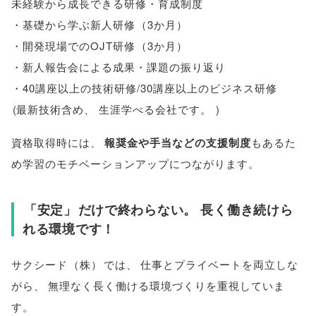
未経験から成長できる研修・育成制度
・基礎から学ぶ新人研修
（
3か月
）
・開発現場でのOJT研修
（
3か月
）
・新人報告会による成果・課題の振り返り
・40講座以上の技術研修/30講座以上のビジネス研修
(
最新技術含め
、
生涯学べる会社です
。
)
資格取得時には
、
報奨金や手当などの支援制度
もあるた
め学習のモチベーションアップにつながります
。
「
安定
」
だけで終わらない
。
長く働き続けら
れる環境です！
サクシード
（
株
）
では
、
仕事とプライベートを両立しな
がら
、
無理なく長く働ける環境づくりを重視していま
す
。