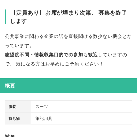
【
定員あり
】
お席が埋まり次第
、
募集を終了
します
公共事業に関わる企業の話を直接聞ける数少ない機会とな
っています
。
志望度不問・情報収集目的での参加も歓迎
していますの
で
、
気になる方はお早めにご予約ください！
概要
スーツ
服装
筆記用具
持ち物
対象