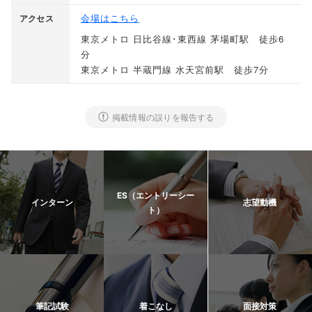
会場はこちら
アクセス
東京メトロ 日比谷線･東西線 茅場町駅 徒歩6
分
東京メトロ 半蔵門線 水天宮前駅 徒歩7分
掲載情報の誤りを報告する
ES（エントリーシー
インターン
志望動機
ト）
筆記試験
着こなし
面接対策