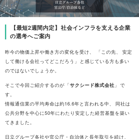
【
最短2週間内定
】
社会インフラを支える企業
の選考へご案内
昨今の物価上昇や働き方の変化を受け
、
「
この先
、
安定
して働ける会社ってどこだろう
」
と感じている方も多い
のではないでしょうか
。
そこで今回ご紹介するのが
「
サクシード株式会社
」
で
す
。
情報通信業の平均寿命は約16.6年と言われる中
、
同社は
公共分野を中心に50年にわたり安定した経営基盤を築い
てきました
。
日立グループ各社や官公庁・自治体と長年取引を続け
、