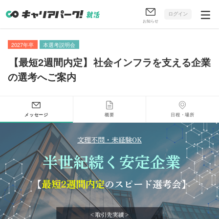
ログイン
お知らせ
2027年卒
本選考説明会
【
最短2週間内定
】
社会インフラを支える企業
の選考へご案内
メッセージ
概要
日程・場所