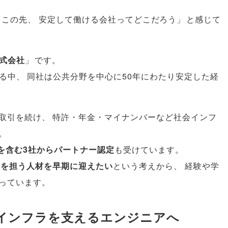
「
この先
、
安定して働ける会社ってどこだろう
」
と感じて
式会社
」
です
。
れる中
、
同社は公共分野を中心に50年にわたり安定した経
取引を続け
、
特許・年金・マイナンバーなど社会インフ
。
を含む3社からパートナー認定
も受けています
。
代を担う人材を早期に迎えたい
という考えから
、
経験や学
っています
。
インフラを支えるエンジニアへ