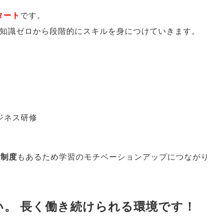
タート
です
。
知識ゼロから段階的にスキルを身につけていきます
。
ジネス研修
援制度
もあるため学習のモチベーションアップにつながり
い
。
長く働き続けられる環境です！