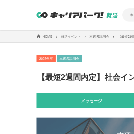
›
›
›
HOME
就活イベント
本選考説明会
【最短2
2027年卒
本選考説明会
【
最短2週間内定
】
社会イ
メッセージ