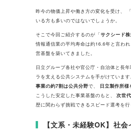
昨今の物価上昇や働き方の変化を受け
、
いる方も多いのではないでしょうか
。
そこで今回ご紹介するのが
「
サクシード株
情報通信業の平均寿命は約16.6年と言わ
営基盤を築いてきました
。
日立グループ各社や官公庁・自治体と長年
ラを支える公共システムを手がけています
事業の約7割は公共分野
で
、
日立製作所様
こうした安定した事業基盤のもと
、
次世
歴に関わらず挑戦できるスピード選考を行
【
文系・未経験OK
】
社会