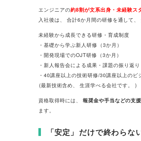
エンジニアの
約8割が文系出身・未経験ス
入社後は
、
合計6か月間の研修を通して
、
未経験から成長できる研修・育成制度
・基礎から学ぶ新人研修
（
3か月
）
・開発現場でのOJT研修
（
3か月
）
・新人報告会による成果・課題の振り返り
・40講座以上の技術研修/30講座以上のビ
(
最新技術含め
、
生涯学べる会社です
。
)
資格取得時には
、
報奨金や手当などの支
ます
。
「
安定
」
だけで終わらな