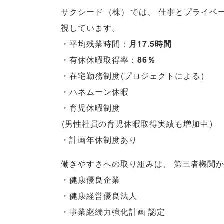
サクシード
（
株
）
では
、
仕事とプライベ
視しています
。
・平均残業時間：
月17.5時間
・有休休暇取得率：
86％
・在宅勤務制度
(
プロジェクトによる
)
・ハネムーン休暇
・育児休暇制度
(
男性社員の育児休暇取得実績も増加中
)
・計画年休制度あり
働きやすさへの取り組みは
、
第三者機関
・健康優良企業
・健康経営優良法人
・事業継続力強化計画 認定