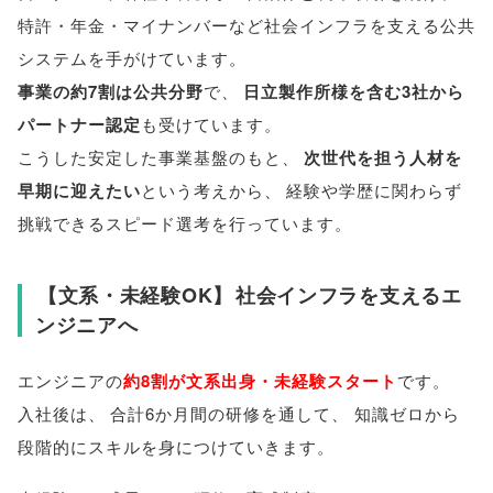
特許・年金・マイナンバーなど社会インフラを支える公共
システムを手がけています
。
事業の約7割は公共分野
で
、
日立製作所様を含む3社から
パートナー認定
も受けています
。
こうした安定した事業基盤のもと
、
次世代を担う人材を
早期に迎えたい
という考えから
、
経験や学歴に関わらず
挑戦できるスピード選考を行っています
。
【
文系・未経験OK
】
社会インフラを支えるエ
ンジニアへ
エンジニアの
約8割が文系出身・未経験スタート
です
。
入社後は
、
合計6か月間の研修を通して
、
知識ゼロから
段階的にスキルを身につけていきます
。