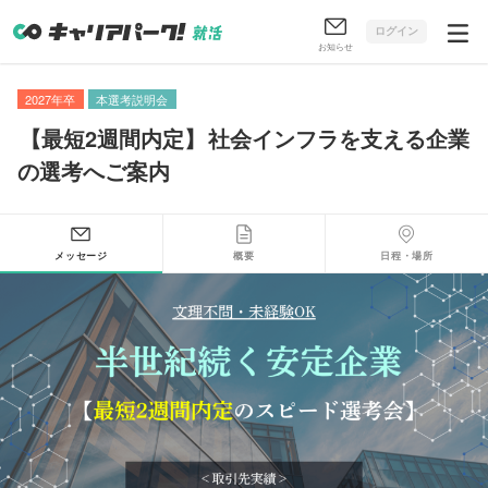
ログイン
お知らせ
2027年卒
本選考説明会
【
最短2週間内定
】
社会インフラを支える企業
の選考へご案内
メッセージ
概要
日程・場所