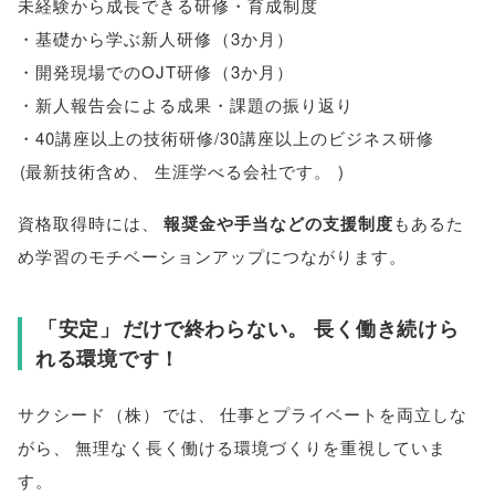
未経験から成長できる研修・育成制度
・基礎から学ぶ新人研修
（
3か月
）
・開発現場でのOJT研修
（
3か月
）
・新人報告会による成果・課題の振り返り
・40講座以上の技術研修/30講座以上のビジネス研修
(
最新技術含め
、
生涯学べる会社です
。
)
資格取得時には
、
報奨金や手当などの支援制度
もあるた
め学習のモチベーションアップにつながります
。
「
安定
」
だけで終わらない
。
長く働き続けら
れる環境です！
サクシード
（
株
）
では
、
仕事とプライベートを両立しな
がら
、
無理なく長く働ける環境づくりを重視していま
す
。