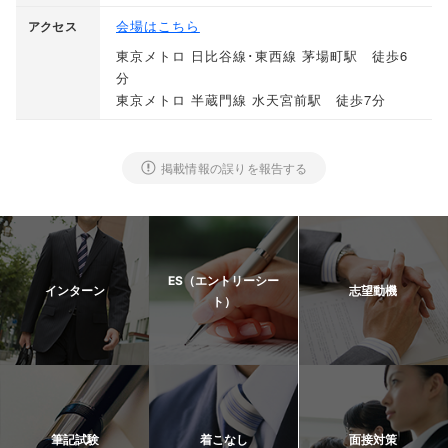
会場はこちら
アクセス
東京メトロ 日比谷線･東西線 茅場町駅 徒歩6
分
東京メトロ 半蔵門線 水天宮前駅 徒歩7分
掲載情報の誤りを報告する
ES（エントリーシー
インターン
志望動機
ト）
筆記試験
着こなし
面接対策