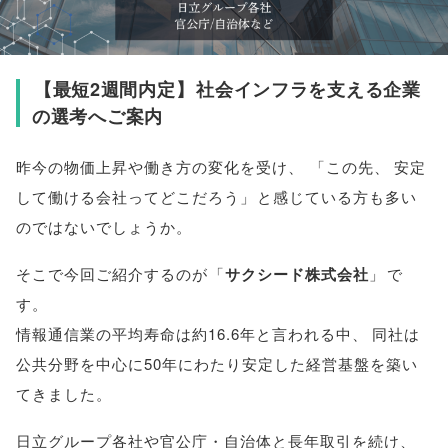
【
最短2週間内定
】
社会インフラを支える企業
の選考へご案内
昨今の物価上昇や働き方の変化を受け
、
「
この先
、
安定
して働ける会社ってどこだろう
」
と感じている方も多い
のではないでしょうか
。
そこで今回ご紹介するのが
「
サクシード株式会社
」
で
す
。
情報通信業の平均寿命は約16.6年と言われる中
、
同社は
公共分野を中心に50年にわたり安定した経営基盤を築い
てきました
。
日立グループ各社や官公庁・自治体と長年取引を続け
、