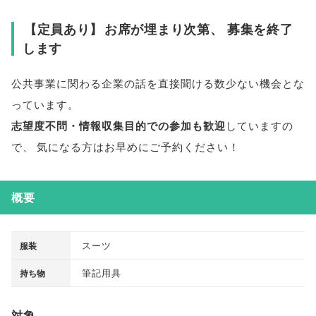
【
定員あり
】
お席が埋まり次第
、
募集を終了
します
公共事業に関わる企業の話を直接聞ける数少ない機会とな
っています
。
志望度不問・情報収集目的での参加も歓迎
していますの
で
、
気になる方はお早めにご予約ください！
概要
スーツ
服装
筆記用具
持ち物
対象