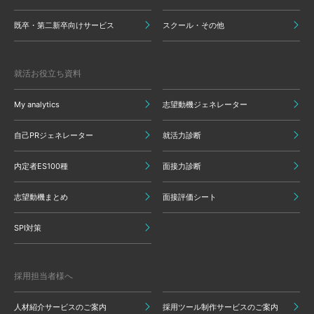
既卒・第二新卒向けサービス
スクール・その他
就活お役立ち資料
My analytics
志望動機ジェネレーター
自己PRジェネレーター
就活力診断
内定者ES100種
面接力診断
志望動機まとめ
面接評価シート
SPI対策
採用担当者様へ
人材紹介サービスのご案内
採用ツール制作サービスのご案内