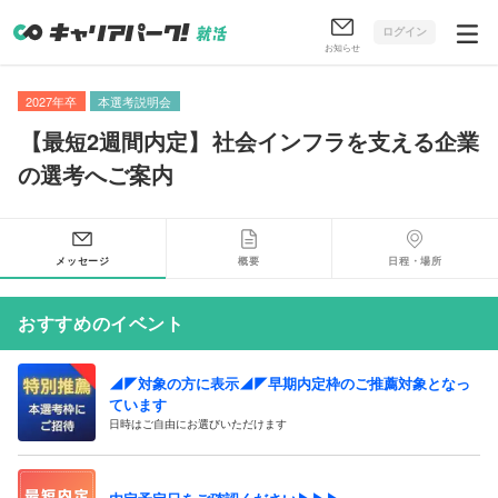
ログイン
お知らせ
2027年卒
本選考説明会
【
最短2週間内定
】
社会インフラを支える企業
の選考へご案内
メッセージ
概要
日程・場所
おすすめのイベント
◢◤対象の方に表示◢◤早期内定枠のご推薦対象となっ
ています
日時はご自由にお選びいただけます