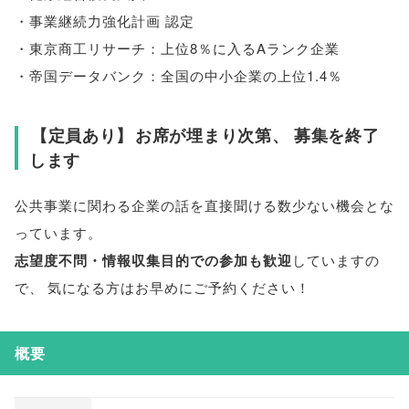
・事業継続力強化計画 認定
・東京商工リサーチ：上位8％に入るAランク企業
・帝国データバンク：全国の中小企業の上位1.4％
【
定員あり
】
お席が埋まり次第
、
募集を終了
します
公共事業に関わる企業の話を直接聞ける数少ない機会とな
っています
。
志望度不問・情報収集目的での参加も歓迎
していますの
で
、
気になる方はお早めにご予約ください！
概要