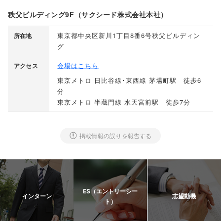
秩父ビルディング9F（サクシード株式会社本社）
東京都中央区新川1丁目8番6号秩父ビルディン
所在地
グ
会場はこちら
アクセス
東京メトロ 日比谷線･東西線 茅場町駅 徒歩6
分
東京メトロ 半蔵門線 水天宮前駅 徒歩7分
掲載情報の誤りを報告する
ES（エントリーシー
インターン
志望動機
ト）