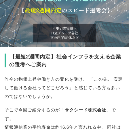
【
最短2週間内定
】
社会インフラを支える企業
の選考へご案内
昨今の物価上昇や働き方の変化を受け
、
「
この先
、
安定
して働ける会社ってどこだろう
」
と感じている方も多い
のではないでしょうか
。
そこで今回ご紹介するのが
「
サクシード株式会社
」
で
す
。
情報通信業の平均寿命は約16.6年と言われる中
、
同社は