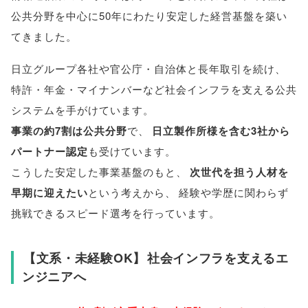
公共分野を中心に50年にわたり安定した経営基盤を築い
てきました
。
日立グループ各社や官公庁・自治体と長年取引を続け
、
特許・年金・マイナンバーなど社会インフラを支える公共
システムを手がけています
。
事業の約7割は公共分野
で
、
日立製作所様を含む3社から
パートナー認定
も受けています
。
こうした安定した事業基盤のもと
、
次世代を担う人材を
早期に迎えたい
という考えから
、
経験や学歴に関わらず
挑戦できるスピード選考を行っています
。
【
文系・未経験OK
】
社会インフラを支えるエ
ンジニアへ