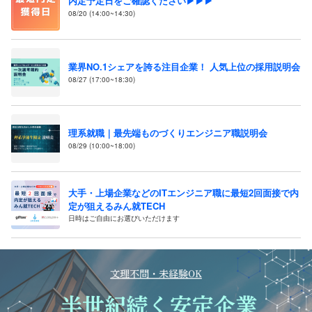
内定予定日をご確認ください▶▶▶
08/20 (14:00~14:30)
業界NO.1シェアを誇る注目企業！ 人気上位の採用説明会
08/27 (17:00~18:30)
理系就職｜最先端ものづくりエンジニア職説明会
08/29 (10:00~18:00)
大手・上場企業などのITエンジニア職に最短2回面接で内
定が狙えるみん就TECH
日時はご自由にお選びいただけます