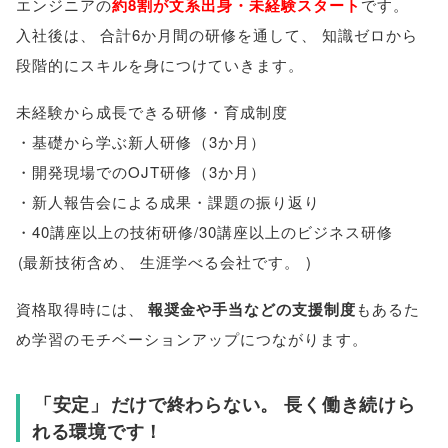
エンジニアの
約8割が文系出身・未経験スタート
です
。
入社後は
、
合計6か月間の研修を通して
、
知識ゼロから
段階的にスキルを身につけていきます
。
未経験から成長できる研修・育成制度
・基礎から学ぶ新人研修
（
3か月
）
・開発現場でのOJT研修
（
3か月
）
・新人報告会による成果・課題の振り返り
・40講座以上の技術研修/30講座以上のビジネス研修
(
最新技術含め
、
生涯学べる会社です
。
)
資格取得時には
、
報奨金や手当などの支援制度
もあるた
め学習のモチベーションアップにつながります
。
「
安定
」
だけで終わらない
。
長く働き続けら
れる環境です！