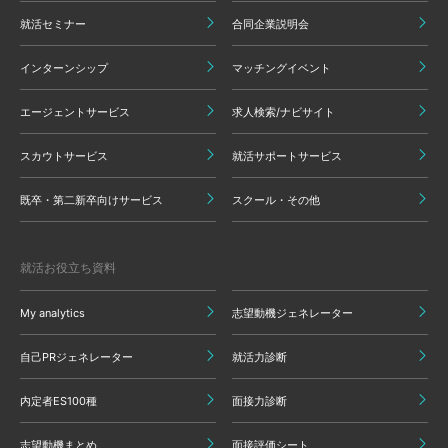
就活セミナー
合同企業説明会
インターンシップ
マッチングイベント
エージェントサービス
求人検索/ナビサイト
スカウトサービス
就活サポートサービス
既卒・第二新卒向けサービス
スクール・その他
就活お役立ち資料
My analytics
志望動機ジェネレーター
自己PRジェネレーター
就活力診断
内定者ES100種
面接力診断
志望動機まとめ
面接評価シート