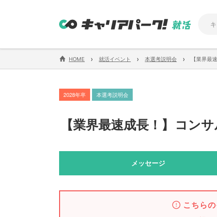
›
›
›
HOME
就活イベント
本選考説明会
【業界最
2028年卒
本選考説明会
【
業界最速成長！
】
コンサ
メッセージ
こちらの