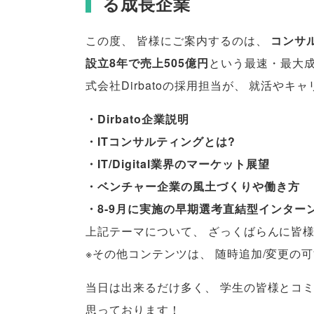
る成長企業
この度
、
皆様にご案内するのは
、
コンサ
設立8年で売上505億円
という最速・最大
式会社Dirbatoの採用担当が
、
就活やキャ
・Dirbato企業説明
・ITコンサルティングとは?
・IT/Digital業界のマーケット展望
・ベンチャー企業の風土づくりや働き方
・8-9月に実施の早期選考直結型インター
上記テーマについて
、
ざっくばらんに皆
※その他コンテンツは
、
随時追加/変更の
当日は出来るだけ多く
、
学生の皆様とコ
思っております！