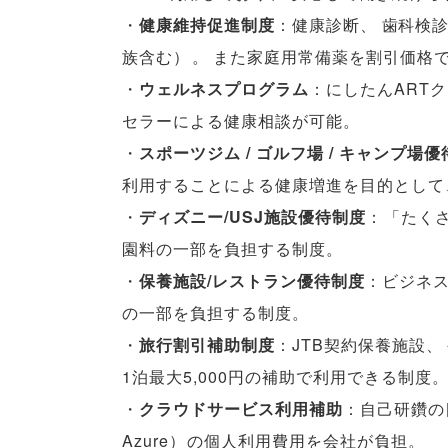
・
健康維持促進制度
：健康診断
、
歯科検
族含む
）
。
また家庭用常備薬を割引価格
・
ウェルネスプログラム
：にしたんART
セラーによる健康相談が可能
。
・
スポーツジム / ゴルフ場 / キャンプ場
利用することによる健康増進を目的として
・
ディズニー/USJ施設優待制度
：
「
たく
園料の一部を負担する制度
。
・
保養施設/レストラン優待制度
：ビジネ
の一部を負担する制度
。
・
旅行割引補助制度
：JTB契約保養施設
、
1泊最大5,000円の補助で利用できる制度
・
クラウドサービス利用補助
：自己研鑽の
Azure
）
の個人利用費用を会社が負担
。