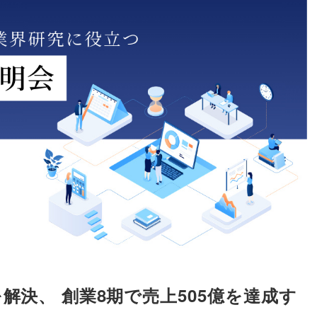
を解決
、
創業8期で売上505億を達成す