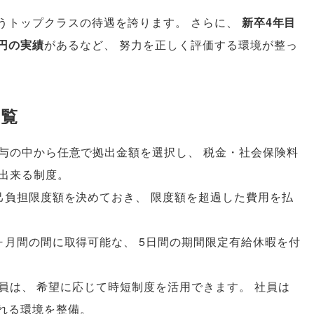
うトップクラスの待遇を誇ります
。
さらに
、
新卒4年目
万円の実績
があるなど
、
努力を正しく評価する環境が整っ
一覧
与の中から任意で拠出金額を選択し
、
税金・社会保険料
出来る制度
。
己負担限度額を決めておき
、
限度額を超過した費用を払
ヶ月間の間に取得可能な
、
5日間の期間限定有給休暇を付
員は
、
希望に応じて時短制度を活用できます
。
社員は
れる環境を整備
。