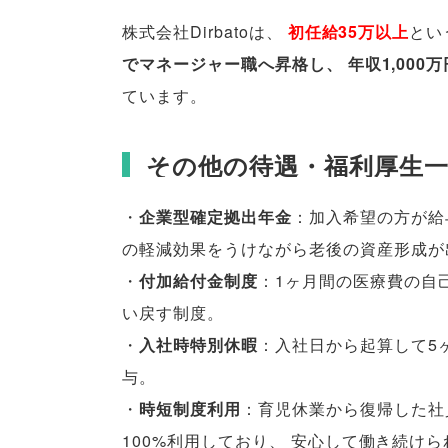
株式会社Dirbatoは
、
初任給35万以上
とい
でマネージャー職へ昇格し
、
年収1,000
ています
。
その他の待遇・福利厚生
・
企業型確定拠出年金
：加入希望の方が給
の軽減効果をうけながら老後の資産形成が
・
付加給付金制度
：1ヶ月間の医療費の自
い戻す制度
。
・
入社時特別休暇
：入社日から起算して5
与
。
・
時短制度利用
：育児休業から復帰した社
100%利用しており
、
安心して働き続けら