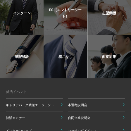
ES（エントリーシー
インターン
志望動機
ト）
筆記試験
着こなし
面接対策
就活イベント
キャリアパーク就職エージェント
本選考説明会
就活セミナー
合同企業説明会
インターンシップ
マッチングイベント