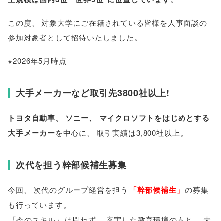
この度
、
対象大学にご在籍されている皆様を人事面談の
参加対象者として招待いたしました
。
※2026年5月時点
大手メーカーなど取引先3800社以上!
トヨタ自動車
、
ソニー
、
マイクロソフトをはじめとする
大手メーカー
を中心に
、
取引実績は3,800社以上
。
次代を担う幹部候補生募集
今回
、
次代のグループ経営を担う
「
幹部候補生
」
の募集
も行っています
。
「
今のスキル
」
は問わず
、
充実した教育環境のもと
、
未