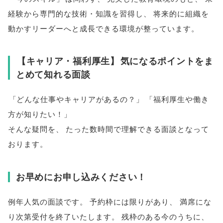
経験から専門的な技術・知識を習得し
、
将来的に組織を
動かすリーダーへと成長できる環境が整っています
。
【
キャリア・福利厚生
】
気になるポイントをま
とめて知れる面談
「
どんな仕事やキャリアがあるの？
」
「
福利厚生や働き
方が知りたい！
」
そんな疑問を
、
たった数時間で理解できる面談となって
おります
。
お早めにお申し込みください！
例年人気の面談です
。
予約枠には限りがあり
、
満席にな
り次第受付を終了いたします
。
残枠のある今のうちに
、