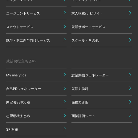
エージェントサービス
求人検索/ナビサイト
スカウトサービス
就活サポートサービス
既卒・第二新卒向けサービス
スクール・その他
就活お役立ち資料
My analytics
志望動機ジェネレーター
自己PRジェネレーター
就活力診断
内定者ES100種
面接力診断
志望動機まとめ
面接評価シート
SPI対策