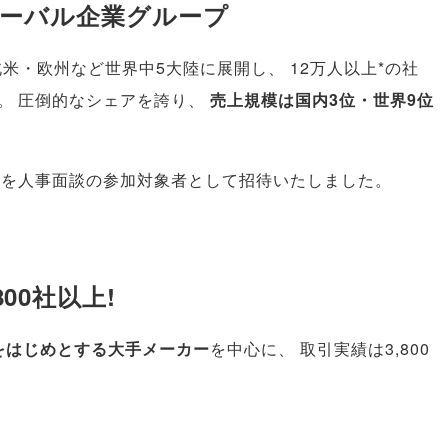
グローバル企業グループ
北米・欧州など世界中5大陸に展開し
、
12万人以上*の社
。
圧倒的なシェアを誇り
、
売上規模は国内3位・世界9位
様を人事面談の参加対象者として招待いたしました
。
00社以上!
をはじめとする大手メーカー
を中心に
、
取引実績は3,800