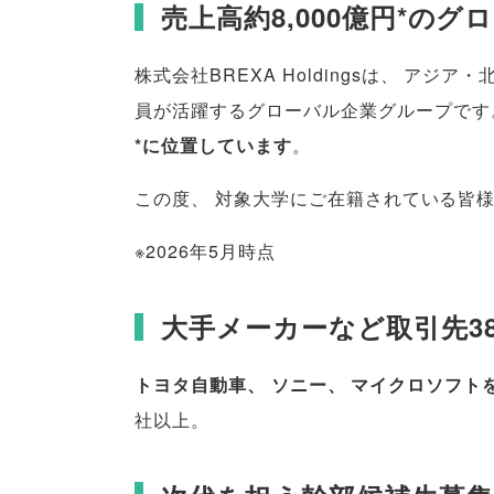
売上高約8,000億円*の
株式会社BREXA Holdingsは
、
アジア・
員が活躍するグローバル企業グループです
*に位置しています
。
この度
、
対象大学にご在籍されている皆
※2026年5月時点
大手メーカーなど取引先38
トヨタ自動車
、
ソニー
、
マイクロソフト
社以上
。