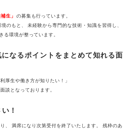
候補生
」
の募集も行っています
。
環境のもと
、
未経験から専門的な技術・知識を習得し
、
きる環境が整っています
。
気になるポイントをまとめて知れる面
福利厚生や働き方が知りたい！
」
る面談となっております
。
さい！
あり
、
満席になり次第受付を終了いたします
。
残枠のあ