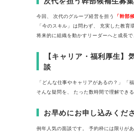
次代を担う幹部候補生募集
今回
、
次代のグループ経営を担う
「
幹部
「
今のスキル
」
は問わず
、
充実した教育
将来的に組織を動かすリーダーへと成長で
【
キャリア・福利厚生
】
談
「
どんな仕事やキャリアがあるの？
」
「
そんな疑問を
、
たった数時間で理解でき
お早めにお申し込みくだ
例年人気の面談です
。
予約枠には限りが