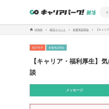
›
›
›
HOME
就活イベント
本選考説明会
【キャリ
2027年卒
本選考説明会
【
キャリア・福利厚生
】
気
談
メッセージ