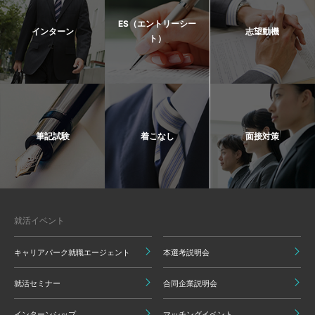
ES（エントリーシー
インターン
志望動機
ト）
筆記試験
着こなし
面接対策
就活イベント
キャリアパーク就職エージェント
本選考説明会
就活セミナー
合同企業説明会
インターンシップ
マッチングイベント