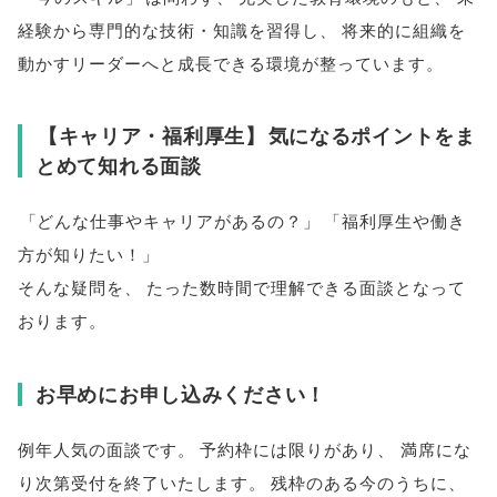
経験から専門的な技術・知識を習得し
、
将来的に組織を
動かすリーダーへと成長できる環境が整っています
。
【
キャリア・福利厚生
】
気になるポイントをま
とめて知れる面談
「
どんな仕事やキャリアがあるの？
」
「
福利厚生や働き
方が知りたい！
」
そんな疑問を
、
たった数時間で理解できる面談となって
おります
。
お早めにお申し込みください！
例年人気の面談です
。
予約枠には限りがあり
、
満席にな
り次第受付を終了いたします
。
残枠のある今のうちに
、