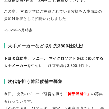
この度
、
対象大学にご在籍されている皆様を人事面談の
参加対象者として招待いたしました
。
※2026年5月時点
大手メーカーなど取引先3800社以上!
トヨタ自動車
、
ソニー
、
マイクロソフトをはじめとする
大手メーカー
を中心に
、
取引実績は3,800社以上
。
次代を担う幹部候補生募集
今回
、
次代のグループ経営を担う
「
幹部候補生
」
の募集
も行っています
。
「
今のスキル
」
は問わず
、
充実した教育環境のもと
、
未