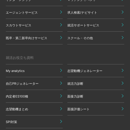
エージェントサービス
求人検索/ナビサイト
スカウトサービス
就活サポートサービス
既卒・第二新卒向けサービス
スクール・その他
就活お役立ち資料
My analytics
志望動機ジェネレーター
自己PRジェネレーター
就活力診断
内定者ES100種
面接力診断
志望動機まとめ
面接評価シート
SPI対策