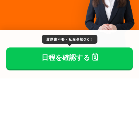
履歴書不要・私服参加OK！
日程を確認する 🗓️
過去参加グループ企業実績
丸紅
住友
三菱
ベネッセ