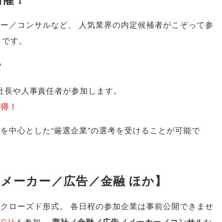
カー／コンサルなど
、
人気業界の内定候補者がこぞって参
」
です
。
？
社長や人事責任者が参加します
。
獲得！
を中心とした“厳選企業”の選考を受けることが可能で
メーカー／広告／金融 ほか
】
はクローズド形式
。
各日程の参加企業は事前公開できませ
手C社
も参加
。
商社／金融／広告／メーカー／コンサル
な