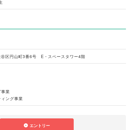
生
京都渋谷区円山町3番6号 E・スペースタワー4階
グ事業
ティング事業
エントリー