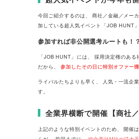
今回ご紹介するのは
、
商社／金融／メー
加している超人気イベント
「
JOB HUNT
参加すれば非公開選考ルートも！
「
JOB HUNT
」
には
、
採用決定権のある
だから
、
参加したその日に特別オファー
ライバルたちよりも早く
、
人気・一流企業
す
。
全業界横断で開催
【
商社／
上記のような特別イベントのため
、
開催
んが
、
前回までに
、
総合商社M社やIT大