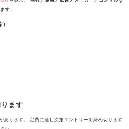
います
。
粋
）
切ります
があります
。
定員に達し次第エントリーを締め切ります
ださい
。