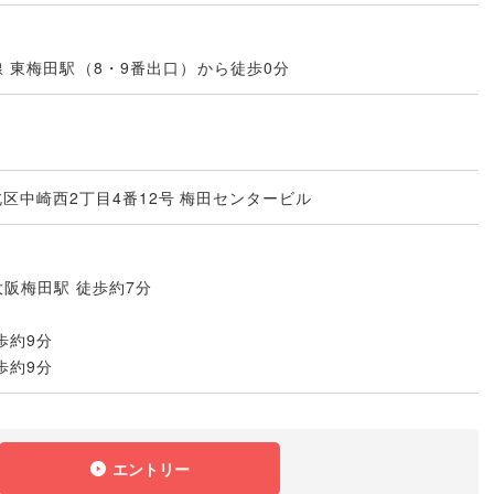
 東梅田駅
（
8・9番出口
）
から徒歩0分
阪市北区中崎西2丁目4番12号 梅田センタービル
阪梅田駅 徒歩約7分
分
歩約9分
歩約9分
エントリー