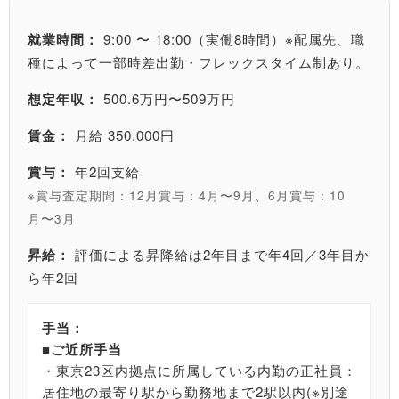
就業時間：
9:00 〜 18:00（実働8時間）※配属先、職
種によって一部時差出勤・フレックスタイム制あり。
想定年収：
500.6万円〜509万円
賃金：
月給 350,000円
賞与：
年2回支給
※賞与査定期間：12月賞与：4月〜9月、6月賞与：10
月〜3月
昇給：
評価による昇降給は2年目まで年4回／3年目か
ら年2回
手当：
■ご近所手当
・東京23区内拠点に所属している内勤の正社員：
居住地の最寄り駅から勤務地まで2駅以内(※別途