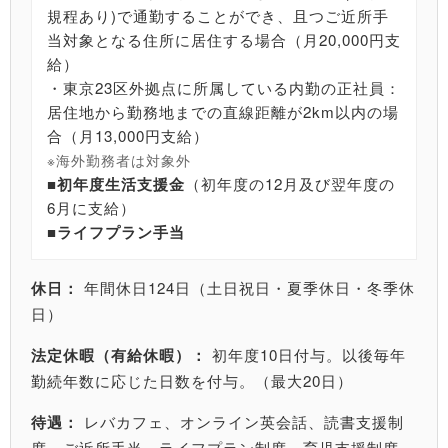
規程あり)で通勤することができ、且つご近所手
当対象となる住所に居住する場合（月20,000円支
給）
・東京23区外拠点に所属している内勤の正社員：
居住地から勤務地までの直線距離が2km以内の場
合（月13,000円支給）
※海外勤務者は対象外
■初年度生活支援金
（初年度の12月及び翌年度の
6月に支給）
■ライフプラン手当
休日：
年間休日124日（土日祝日・夏季休日・冬季休
日）
法定休暇（有給休暇）：
初年度10日付与。以後毎年
勤続年数に応じた日数を付与。（最大20日）
待遇：
レバカフェ、オンライン英会話、読書支援制
度、ご近所手当、ライフプラン制度、育児支援制度、