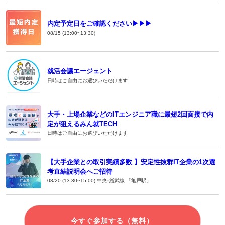
内定予定日をご確認ください▶▶▶
08/15 (13:00~13:30)
就活会議エージェント
日時はご自由にお選びいただけます
大手・上場企業などのITエンジニア職に最短2回面接で内
定が狙えるみん就TECH
日時はご自由にお選びいただけます
【大手企業との取引実績多数 】安定性抜群IT企業の1次選
考直結説明会へご招待
08/20 (13:30~15:00) 中央･総武線 「亀戸駅」
今すぐ参加する（無料）