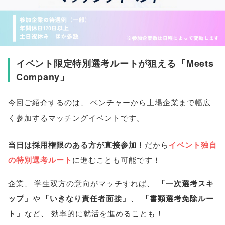
イベント限定特別選考ルートが狙える
「
Meets
Company
」
今回ご紹介するのは
、
ベンチャーから上場企業まで幅広
く参加するマッチングイベントです
。
当日は採用権限のある方が直接参加！
だから
イベント独自
の特別選考ルート
に進むことも可能です！
企業
、
学生双方の意向がマッチすれば
、
「
一次選考スキ
ップ
」
や
「
いきなり責任者面接
」
、
「
書類選考免除ルー
ト
」
など
、
効率的に就活を進めることも！