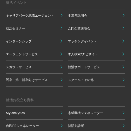
就活イベント
キャリアパーク就職エージェント
本選考説明会
就活セミナー
合同企業説明会
インターンシップ
マッチングイベント
エージェントサービス
求人検索/ナビサイト
スカウトサービス
就活サポートサービス
既卒・第二新卒向けサービス
スクール・その他
就活お役立ち資料
My analytics
志望動機ジェネレーター
自己PRジェネレーター
就活力診断