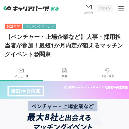
ログイン
お知らせ
2028年卒
マッチングイベント
【
ベンチャー・上場企業など
】
人事・採用担
当者が参加！最短1か月内定が狙えるマッチン
グイベント@関東
メッセージ
概要
日程・場所