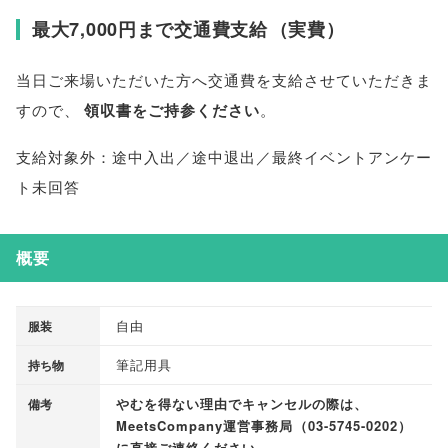
最大7,000円まで交通費支給
（
実費
）
当日ご来場いただいた方へ交通費を支給させていただきま
すので
、
領収書をご持参ください
。
支給対象外：途中入出／途中退出／最終イベントアンケー
ト未回答
概要
自由
服装
筆記用具
持ち物
やむを得ない理由でキャンセルの際は
、
備考
MeetsCompany運営事務局
（
03-5745-0202
）
に直接ご連絡ください
。