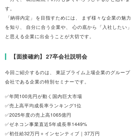
す
。
「
納得内定
」
を目指すためには
、
まず様々な企業の魅力
を知り
、
自分に合う企業や
、
心の底から
「
入社したい
」
と思える企業に出会うことが大切です
。
【
面接確約
】
27卒会社説明会
今回ご紹介するのは
、
東証プライム上場企業のグループ
会社である企業の特別セミナーです
。
✅年間100兆円が動く国内巨大市場
✅売上高平均成長率ランキング1位
✅2025年度の売上高1065億円
✅ゼネコン事業直近5年成長率1449%
✅初任給32万円＋インセンティブ｜37万円