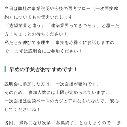
当日は弊社の事業説明や今後の選考フロー
（
一次面接確
約
）
についてもお伝えいたします！
「
志望業界と違う
」
「
建築業界ってきつそう
」
と思った
方！ちょっとお待ちください！
私たちが伸びてる理由
、
事実を赤裸々にお話しますの
で
、
まずは説明会にご参加ください！
早めの予約がおすすめです！
説明会に参加した方は
、
一次面接が確約です
。
そのため
、
参加人数には上限が定められています
。
一次面接は面談ベースのカジュアルなものなので
、
安心
してくださいね！
各回
、
満席になり次第
「
募集終了
」
となりまうので
、
参