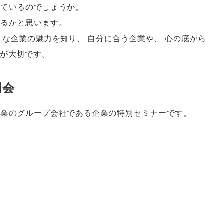
えているのでしょうか
。
ゃるかと思います
。
々な企業の魅力を知り
、
自分に合う企業や
、
心の底から
が大切です
。
明会
企業のグループ会社である企業の特別セミナーです
。
円