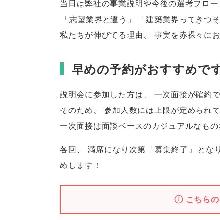
当日は弊社の事業説明や今後の選考フロー
「
志望業界と違う
」
「
建築業界ってきつ
私たちが伸びてる理由
、
事実を赤裸々に
早めの予約がおすすめで
説明会に参加した方は
、
一次面接が確約
そのため
、
参加人数には上限が定められ
一次面接は面談ベースのカジュアルなもの
各回
、
満席になり次第
「
募集終了
」
とな
めします！
こちらの