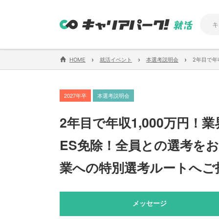
›
›
›
HOME
就活イベント
本選考説明会
2年目で年
2027年卒
本選考説明会
2年目で年収1,000万円
ES免除！全員との選考を
業への特別選考ルートへご
メッセージ