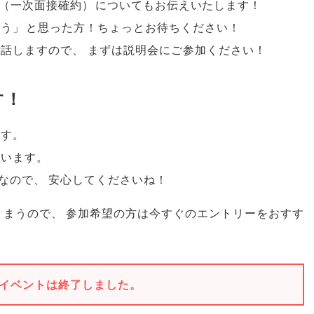
（
一次面接確約
）
についてもお伝えいたします！
そう
」
と思った方！ちょっとお待ちください！
お話しますので
、
まずは説明会にご参加ください！
す！
です
。
ています
。
なので
、
安心してくださいね！
りまうので
、
参加希望の方は今すぐのエントリーをおすす
イベントは終了しました。