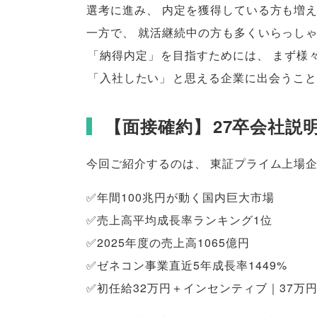
選考に進み
、
内定を獲得している方も増
一方で
、
就活継続中の方も多くいらっし
「
納得内定
」
を目指すためには
、
まず様
「
入社したい
」
と思える企業に出会うこと
【
面接確約
】
27卒会社説
今回ご紹介するのは
、
東証プライム上場
✅年間100兆円が動く国内巨大市場
✅売上高平均成長率ランキング1位
✅2025年度の売上高1065億円
✅ゼネコン事業直近5年成長率1449%
✅初任給32万円＋インセンティブ｜37万