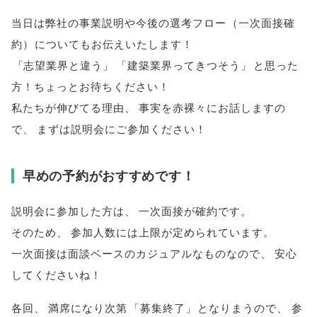
当日は弊社の事業説明や今後の選考フロー
（
一次面接確
約
）
についてもお伝えいたします！
「
志望業界と違う
」
「
建築業界ってきつそう
」
と思った
方！ちょっとお待ちください！
私たちが伸びてる理由
、
事実を赤裸々にお話しますの
で
、
まずは説明会にご参加ください！
早めの予約がおすすめです！
説明会に参加した方は
、
一次面接が確約です
。
そのため
、
参加人数には上限が定められています
。
一次面接は面談ベースのカジュアルなものなので
、
安心
してくださいね！
各回
、
満席になり次第
「
募集終了
」
となりまうので
、
参