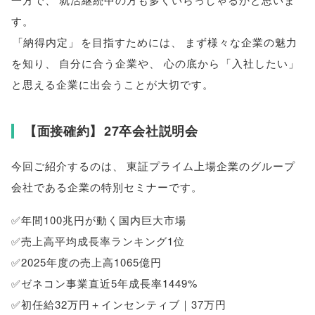
す
。
「
納得内定
」
を目指すためには
、
まず様々な企業の魅力
を知り
、
自分に合う企業や
、
心の底から
「
入社したい
」
と思える企業に出会うことが大切です
。
【
面接確約
】
27卒会社説明会
今回ご紹介するのは
、
東証プライム上場企業のグループ
会社である企業の特別セミナーです
。
✅年間100兆円が動く国内巨大市場
✅売上高平均成長率ランキング1位
✅2025年度の売上高1065億円
✅ゼネコン事業直近5年成長率1449%
✅初任給32万円＋インセンティブ｜37万円