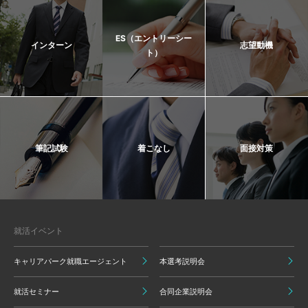
ES（エントリーシー
インターン
志望動機
ト）
筆記試験
着こなし
面接対策
就活イベント
キャリアパーク就職エージェント
本選考説明会
就活セミナー
合同企業説明会