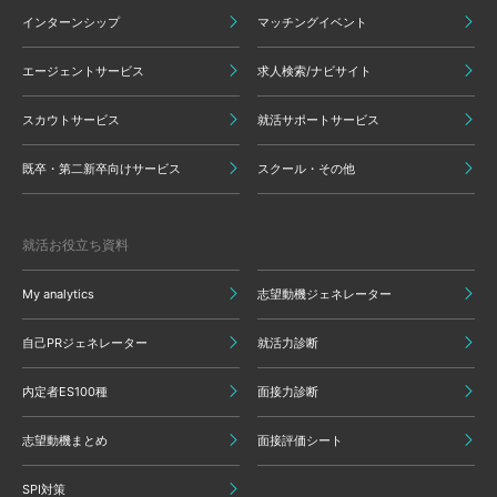
インターンシップ
マッチングイベント
エージェントサービス
求人検索/ナビサイト
スカウトサービス
就活サポートサービス
既卒・第二新卒向けサービス
スクール・その他
就活お役立ち資料
My analytics
志望動機ジェネレーター
自己PRジェネレーター
就活力診断
内定者ES100種
面接力診断
志望動機まとめ
面接評価シート
SPI対策