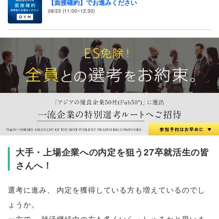
【面接確約】でお進みください
08/23 (11:00~12:30)
大手・上場企業への内定を狙う27卒就活生の皆
さんへ！
選考に進み
、
内定を獲得している方も増えているのでし
ょうか
。
一方で
、
就活継続中の方も多くいらっしゃるかと思いま