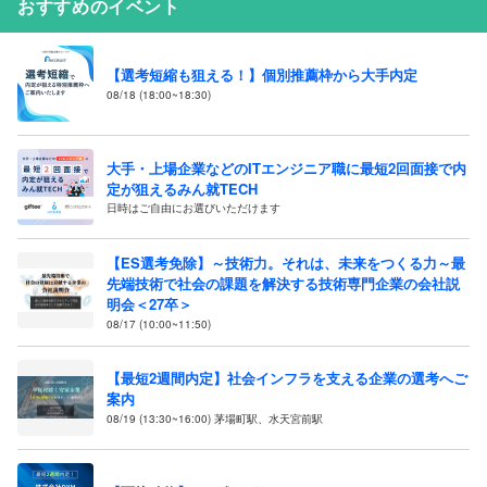
おすすめのイベント
【選考短縮も狙える！】個別推薦枠から大手内定
08/18 (18:00~18:30)
大手・上場企業などのITエンジニア職に最短2回面接で内
定が狙えるみん就TECH
日時はご自由にお選びいただけます
【ES選考免除】～技術力。それは、未来をつくる力～最
先端技術で社会の課題を解決する技術専門企業の会社説
明会＜27卒＞
08/17 (10:00~11:50)
【最短2週間内定】社会インフラを支える企業の選考へご
案内
08/19 (13:30~16:00) 茅場町駅、水天宮前駅