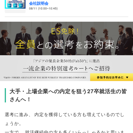
会社説明会
08/11 (10:00~10:45)
大手・上場企業への内定を狙う27卒就活生の皆
さんへ！
選考に進み
、
内定を獲得している方も増えているのでし
ょうか
。
一方で
、
就活継続中の方も多くいらっしゃるかと思いま