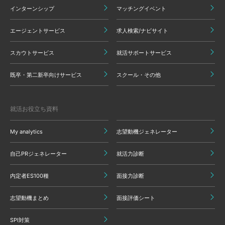
インターンシップ
マッチングイベント
エージェントサービス
求人検索/ナビサイト
スカウトサービス
就活サポートサービス
既卒・第二新卒向けサービス
スクール・その他
就活お役立ち資料
My analytics
志望動機ジェネレーター
自己PRジェネレーター
就活力診断
内定者ES100種
面接力診断
志望動機まとめ
面接評価シート
SPI対策