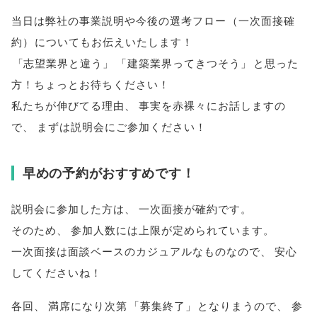
当日は弊社の事業説明や今後の選考フロー
（
一次面接確
約
）
についてもお伝えいたします！
「
志望業界と違う
」
「
建築業界ってきつそう
」
と思った
方！ちょっとお待ちください！
私たちが伸びてる理由
、
事実を赤裸々にお話しますの
で
、
まずは説明会にご参加ください！
早めの予約がおすすめです！
説明会に参加した方は
、
一次面接が確約です
。
そのため
、
参加人数には上限が定められています
。
一次面接は面談ベースのカジュアルなものなので
、
安心
してくださいね！
各回
、
満席になり次第
「
募集終了
」
となりまうので
、
参