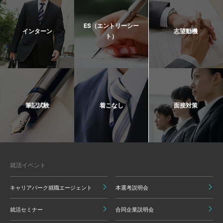
ES（エントリーシー
インターン
志望動機
ト）
筆記試験
着こなし
面接対策
就活イベント
キャリアパーク就職エージェント
本選考説明会
就活セミナー
合同企業説明会