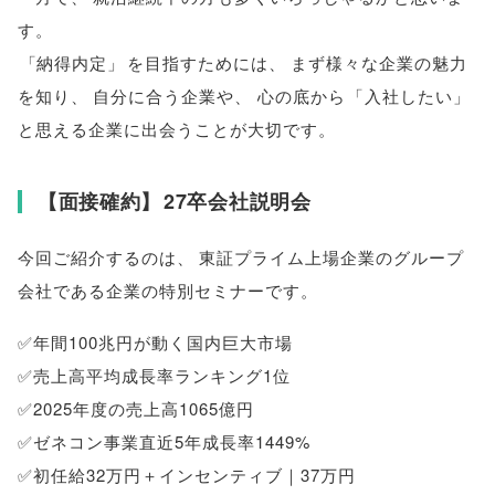
す
。
「
納得内定
」
を目指すためには
、
まず様々な企業の魅力
を知り
、
自分に合う企業や
、
心の底から
「
入社したい
」
と思える企業に出会うことが大切です
。
【
面接確約
】
27卒会社説明会
今回ご紹介するのは
、
東証プライム上場企業のグループ
会社である企業の特別セミナーです
。
✅年間100兆円が動く国内巨大市場
✅売上高平均成長率ランキング1位
✅2025年度の売上高1065億円
✅ゼネコン事業直近5年成長率1449%
✅初任給32万円＋インセンティブ｜37万円