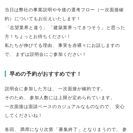
当日は弊社の事業説明や今後の選考フロー
（
一次面接確
約
）
についてもお伝えいたします！
「
志望業界と違う
」
「
建築業界ってきつそう
」
と思った
方！ちょっとお待ちください！
私たちが伸びてる理由
、
事実を赤裸々にお話しますの
で
、
まずは説明会にご参加ください！
早めの予約がおすすめです！
説明会に参加した方は
、
一次面接が確約です
。
そのため
、
参加人数には上限が定められています
。
一次面接は面談ベースのカジュアルなものなので
、
安心
してくださいね！
各回
、
満席になり次第
「
募集終了
」
となりまうので
、
参