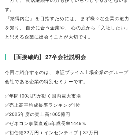
す
。
「
納得内定
」
を目指すためには
、
まず様々な企業の魅力
を知り
、
自分に合う企業や
、
心の底から
「
入社したい
」
と思える企業に出会うことが大切です
。
【
面接確約
】
27卒会社説明会
今回ご紹介するのは
、
東証プライム上場企業のグループ
会社である企業の特別セミナーです
。
✅年間100兆円が動く国内巨大市場
✅売上高平均成長率ランキング1位
✅2025年度の売上高1065億円
✅ゼネコン事業直近5年成長率1449%
✅初任給32万円＋インセンティブ｜37万円