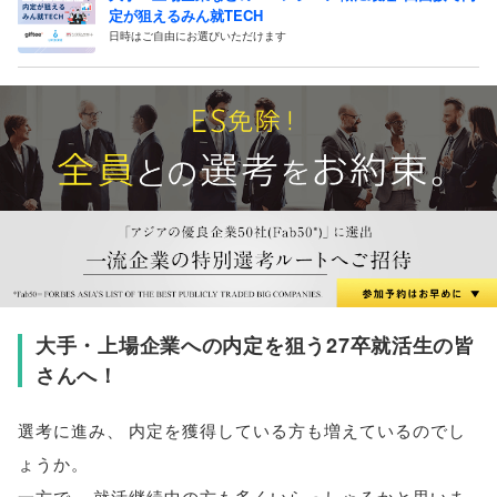
定が狙えるみん就TECH
日時はご自由にお選びいただけます
大手・上場企業への内定を狙う27卒就活生の皆
さんへ！
選考に進み
、
内定を獲得している方も増えているのでし
ょうか
。
一方で
、
就活継続中の方も多くいらっしゃるかと思いま