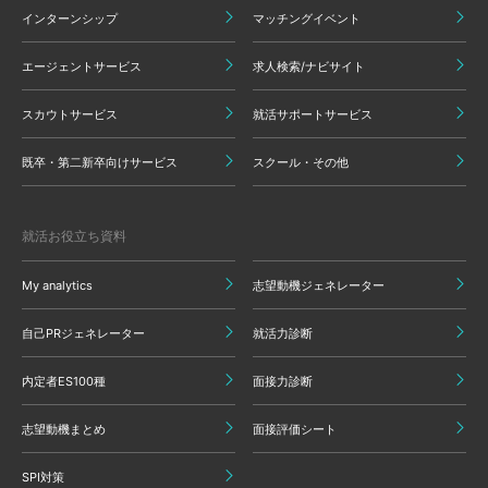
インターンシップ
マッチングイベント
エージェントサービス
求人検索/ナビサイト
スカウトサービス
就活サポートサービス
既卒・第二新卒向けサービス
スクール・その他
就活お役立ち資料
My analytics
志望動機ジェネレーター
自己PRジェネレーター
就活力診断
内定者ES100種
面接力診断
志望動機まとめ
面接評価シート
SPI対策