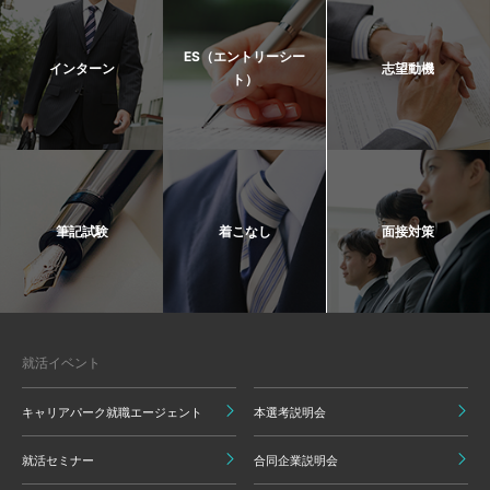
ES（エントリーシー
インターン
志望動機
ト）
筆記試験
着こなし
面接対策
就活イベント
キャリアパーク就職エージェント
本選考説明会
就活セミナー
合同企業説明会