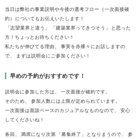
当日は弊社の事業説明や今後の選考フロー
（
一次面接確
約
）
についてもお伝えいたします！
「
志望業界と違う
」
「
建築業界ってきつそう
」
と思った
方！ちょっとお待ちください！
私たちが伸びてる理由
、
事実を赤裸々にお話しますの
で
、
まずは説明会にご参加ください！
早めの予約がおすすめです！
説明会に参加した方は
、
一次面接が確約です
。
そのため
、
参加人数には上限が定められています
。
一次面接は面談ベースのカジュアルなものなので
、
安心
してくださいね！
各回
、
満席になり次第
「
募集終了
」
となりまうので
、
参