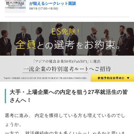
が狙えるシークレット面談
08/19 (17:00~18:00)
大手・上場企業への内定を狙う27卒就活生の皆
さんへ！
選考に進み
、
内定を獲得している方も増えているのでし
ょうか
。
一方で
、
就活継続中の方も多くいらっしゃるかと思いま