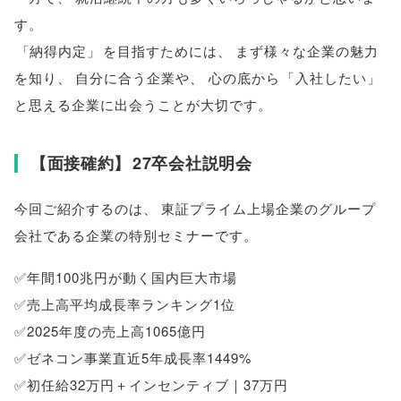
す
。
「
納得内定
」
を目指すためには
、
まず様々な企業の魅力
を知り
、
自分に合う企業や
、
心の底から
「
入社したい
」
と思える企業に出会うことが大切です
。
【
面接確約
】
27卒会社説明会
今回ご紹介するのは
、
東証プライム上場企業のグループ
会社である企業の特別セミナーです
。
✅年間100兆円が動く国内巨大市場
✅売上高平均成長率ランキング1位
✅2025年度の売上高1065億円
✅ゼネコン事業直近5年成長率1449%
✅初任給32万円＋インセンティブ｜37万円