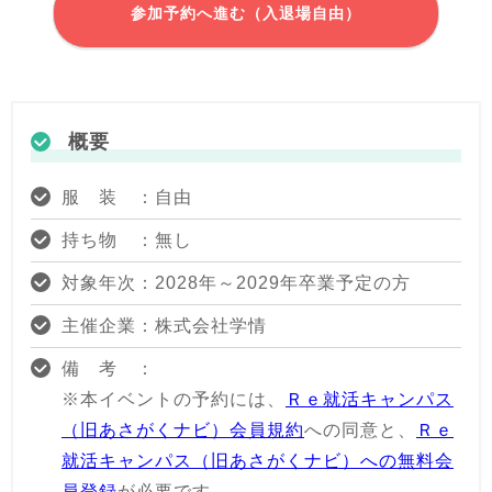
参加予約へ進む（入退場自由）
概要
服 装 ：自由
持ち物 ：無し
対象年次：2028年～2029年卒業予定の方
主催企業：株式会社学情
備 考 ：
※本イベントの予約には、
Ｒｅ就活キャンパス
（旧あさがくナビ）会員規約
への同意と、
Ｒｅ
就活キャンパス（旧あさがくナビ）への無料会
員登録
が必要です。