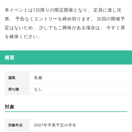
本イベントは1日限りの限定開催となり
、
定員に達し次
第
、
予告なくエントリーを締め切ります
。
次回の開催予
定はないため
、
少しでもご興味がある場合は
、
今すぐ席
を確保ください
。
概要
私服
服装
なし
持ち物
対象
2027年卒業予定の学生
対象年次