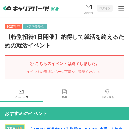
ログイン
お知らせ
2027年卒
本選考説明会
【
特別招待1日開催
】
納得して就活を終えるた
めの就活イベント
こちらのイベントは終了しました。
イベントの詳細はページ下部をご確認ください。
メッセージ
概要
日程・場所
おすすめのイベント
【スカウト獲得率97％】皆様はこちらから大手・人気企