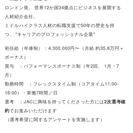
ロンドン発
、
世界12か国34拠点にビジネスを展開する
人材紹介会社
。
ミドルハイクラス人材の転職支援で50年の歴史を持
つ
、
"キャリアのプロフェッショナル企業”
初任給
（
年俸制
）
：4,300,000円〜
（
月給 約35.8万円＋
ボーナス
）
賞与 ：パフォーマンスボーナス制
（
年2回
、
1月・7
月
）
勤務時間 ：フレックスタイム制
（
コアタイム11:00-
16:00
）
・実働7時間／日
選考 ：JACに興味を持ってくださった方には
2次選考確
約
でお進みいただけます
（
選考希望に関するアンケートを実施します
）