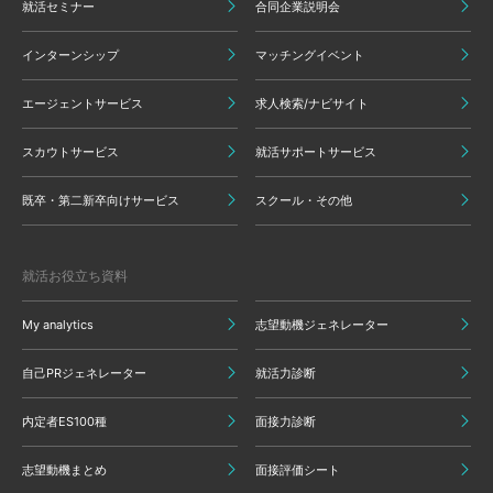
就活セミナー
合同企業説明会
インターンシップ
マッチングイベント
エージェントサービス
求人検索/ナビサイト
スカウトサービス
就活サポートサービス
既卒・第二新卒向けサービス
スクール・その他
就活お役立ち資料
My analytics
志望動機ジェネレーター
自己PRジェネレーター
就活力診断
内定者ES100種
面接力診断
志望動機まとめ
面接評価シート