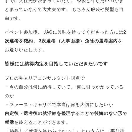
すでに入社先が決まっていたり
、
今後どうしたいのかま
とまっていなくて大丈夫です
。
もちろん服装や髪型も自
由です
。
イベント参加後
、
JACに興味を持ってくださった方には
2
次選考を確約
、
3次選考
（
人事面接
）
免除の選考案内
を
お送りいたします
。
皆様には納得内定を目指していただきたいです
プロのキャリアコンサルタント視点で
・今の自分は何に納得していて
、
何に引っかかっている
のか
・ファーストキャリアで本当は何を大切にしたいか
内定後・選考後の就活軸を整理することで後悔のない形で
就活
を終えることができます
。
「
納得して就活を終わらせたい！
」
という方は
、
事前準