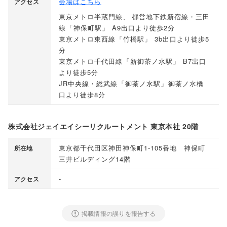
会場はこちら
アクセス
東京メトロ半蔵門線
、
都営地下鉄新宿線・三田
線
「
神保町駅
」
A9出口より徒歩2分
東京メトロ東西線
「
竹橋駅
」
3b出口より徒歩5
分
東京メトロ千代田線
「
新御茶ノ水駅
」
B7出口
より徒歩5分
JR中央線・総武線
「
御茶ノ水駅
」
御茶ノ水橋
口より徒歩8分
株式会社ジェイエイシーリクルートメント 東京本社 20階
東京都千代田区神田神保町1-105番地 神保町
所在地
三井ビルディング14階
-
アクセス
掲載情報の誤りを報告する