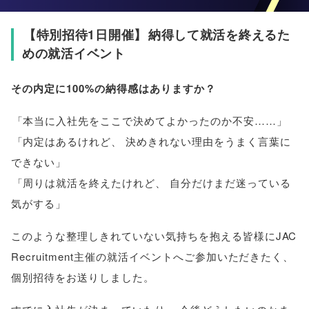
【
特別招待1日開催
】
納得して就活を終えるた
めの就活イベント
その内定に100%の納得感はありますか？
「
本当に入社先をここで決めてよかったのか不安……
」
「
内定はあるけれど
、
決めきれない理由をうまく言葉に
できない
」
「
周りは就活を終えたけれど
、
自分だけまだ迷っている
気がする
」
このような整理しきれていない気持ちを抱える皆様にJAC
Recruitment主催の就活イベントへご参加いただきたく
、
個別招待をお送りしました
。