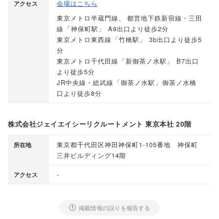
会場はこちら
アクセス
東京メトロ半蔵門線
、
都営地下鉄新宿線・三田
線
「
神保町駅
」
A9出口より徒歩2分
東京メトロ東西線
「
竹橋駅
」
3b出口より徒歩5
分
東京メトロ千代田線
「
新御茶ノ水駅
」
B7出口
より徒歩5分
JR中央線・総武線
「
御茶ノ水駅
」
御茶ノ水橋
口より徒歩8分
株式会社ジェイエイシーリクルートメント 東京本社 20階
東京都千代田区神田神保町1-105番地 神保町
所在地
三井ビルディング14階
-
アクセス
掲載情報の誤りを報告する