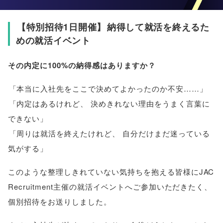
【
特別招待1日開催
】
納得して就活を終えるた
めの就活イベント
その内定に100%の納得感はありますか？
「
本当に入社先をここで決めてよかったのか不安……
」
「
内定はあるけれど
、
決めきれない理由をうまく言葉に
できない
」
「
周りは就活を終えたけれど
、
自分だけまだ迷っている
気がする
」
このような整理しきれていない気持ちを抱える皆様にJAC
Recruitment主催の就活イベントへご参加いただきたく
、
個別招待をお送りしました
。