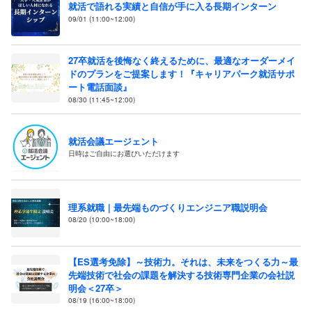
就活で語れる実績と自信が手に入る長期インターン
09/01 (11:00~12:00)
27卒就活を後悔なく終えるために、最適なオーダーメイ
ドのプランをご提案します！『キャリアパーク就活サポ
ート電話面談』
08/30 (11:45~12:00)
就活会議エージェント
日時はご自由にお選びいただけます
理系就職｜最先端ものづくりエンジニア職説明会
08/20 (10:00~18:00)
【ES選考免除】～技術力。それは、未来をつくる力～最
先端技術で社会の課題を解決する技術専門企業の会社説
明会＜27卒＞
08/19 (16:00~18:00)