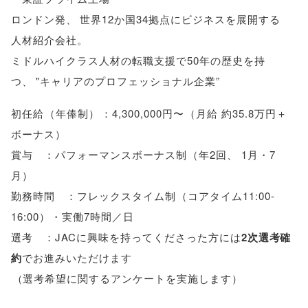
ロンドン発
、
世界12か国34拠点にビジネスを展開する
人材紹介会社
。
ミドルハイクラス人材の転職支援で50年の歴史を持
つ
、
"キャリアのプロフェッショナル企業”
初任給
（
年俸制
）
：4,300,000円〜
（
月給 約35.8万円＋
ボーナス
）
賞与 ：パフォーマンスボーナス制
（
年2回
、
1月・7
月
）
勤務時間 ：フレックスタイム制
（
コアタイム11:00-
16:00
）
・実働7時間／日
選考 ：JACに興味を持ってくださった方には
2次選考確
約
でお進みいただけます
（
選考希望に関するアンケートを実施します
）