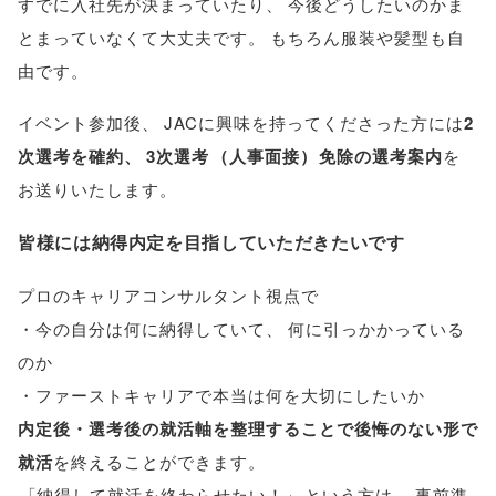
すでに入社先が決まっていたり
、
今後どうしたいのかま
とまっていなくて大丈夫です
。
もちろん服装や髪型も自
由です
。
イベント参加後
、
JACに興味を持ってくださった方には
2
次選考を確約
、
3次選考
（
人事面接
）
免除の選考案内
を
お送りいたします
。
皆様には納得内定を目指していただきたいです
プロのキャリアコンサルタント視点で
・今の自分は何に納得していて
、
何に引っかかっている
のか
・ファーストキャリアで本当は何を大切にしたいか
内定後・選考後の就活軸を整理することで後悔のない形で
就活
を終えることができます
。
「
納得して就活を終わらせたい！
」
という方は
、
事前準