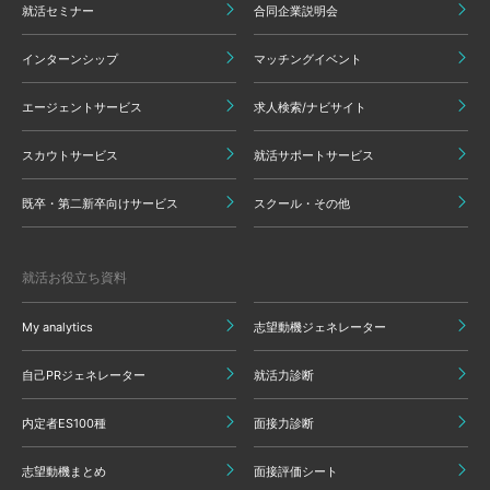
就活セミナー
合同企業説明会
インターンシップ
マッチングイベント
エージェントサービス
求人検索/ナビサイト
スカウトサービス
就活サポートサービス
既卒・第二新卒向けサービス
スクール・その他
就活お役立ち資料
My analytics
志望動機ジェネレーター
自己PRジェネレーター
就活力診断
内定者ES100種
面接力診断
志望動機まとめ
面接評価シート