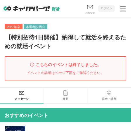
ログイン
お知らせ
2027年卒
本選考説明会
【
特別招待1日開催
】
納得して就活を終えるた
めの就活イベント
こちらのイベントは終了しました。
イベントの詳細はページ下部をご確認ください。
メッセージ
概要
日程・場所
おすすめのイベント