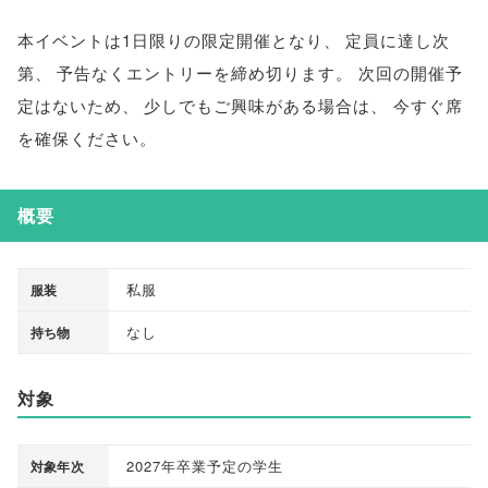
本イベントは1日限りの限定開催となり
、
定員に達し次
第
、
予告なくエントリーを締め切ります
。
次回の開催予
定はないため
、
少しでもご興味がある場合は
、
今すぐ席
を確保ください
。
概要
私服
服装
なし
持ち物
対象
2027年卒業予定の学生
対象年次