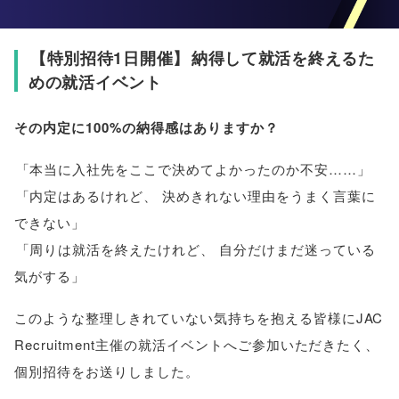
【
特別招待1日開催
】
納得して就活を終えるた
めの就活イベント
その内定に100%の納得感はありますか？
「
本当に入社先をここで決めてよかったのか不安……
」
「
内定はあるけれど
、
決めきれない理由をうまく言葉に
できない
」
「
周りは就活を終えたけれど
、
自分だけまだ迷っている
気がする
」
このような整理しきれていない気持ちを抱える皆様にJAC
Recruitment主催の就活イベントへご参加いただきたく
、
個別招待をお送りしました
。