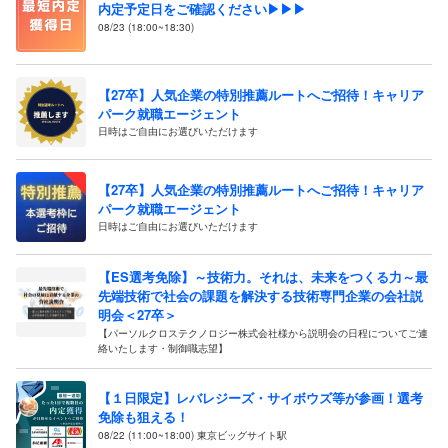
内定予定日をご確認ください▶▶▶
08/23 (18:00~18:30)
【27卒】人気企業の特別推薦ルートへご招待！キャリア
パーク就職エージェント
日時はご自由にお選びいただけます
【27卒】人気企業の特別推薦ルートへご招待！キャリア
パーク就職エージェント
日時はご自由にお選びいただけます
【ES選考免除】～技術力。それは、未来をつくる力～最
先端技術で社会の課題を解決する技術専門企業の会社説
明会＜27卒＞
【パーソルクロステクノロジー株式会社様から説明会の日程についてご連
絡いたします・制御職志望】
【１日限定】レバレジーズ・サイボウズ等が参画！選考
免除も狙える！
08/22 (11:00~18:00) 東京ビッグサイト駅