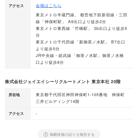
会場はこちら
アクセス
東京メトロ半蔵門線
、
都営地下鉄新宿線・三田
線
「
神保町駅
」
A9出口より徒歩2分
東京メトロ東西線
「
竹橋駅
」
3b出口より徒歩5
分
東京メトロ千代田線
「
新御茶ノ水駅
」
B7出口
より徒歩5分
JR中央線・総武線
「
御茶ノ水駅
」
御茶ノ水橋
口より徒歩8分
株式会社ジェイエイシーリクルートメント 東京本社 20階
東京都千代田区神田神保町1-105番地 神保町
所在地
三井ビルディング14階
-
アクセス
掲載情報の誤りを報告する