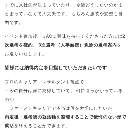
すでに入社先が決まっていたり
、
今後どうしたいのかま
とまっていなくて大丈夫です
。
もちろん服装や髪型も自
由です
。
イベント参加後
、
JACに興味を持ってくださった方には
2
次選考を確約
、
3次選考
（
人事面接
）
免除の選考案内
を
お送りいたします
。
皆様には納得内定を目指していただきたいです
プロのキャリアコンサルタント視点で
・今の自分は何に納得していて
、
何に引っかかっている
のか
・ファーストキャリアで本当は何を大切にしたいか
内定後・選考後の就活軸を整理することで後悔のない形で
就活
を終えることができます
。