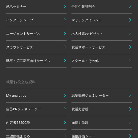
就活セミナー
合同企業説明会
インターンシップ
マッチングイベント
エージェントサービス
求人検索/ナビサイト
スカウトサービス
就活サポートサービス
既卒・第二新卒向けサービス
スクール・その他
就活お役立ち資料
My analytics
志望動機ジェネレーター
自己PRジェネレーター
就活力診断
内定者ES100種
面接力診断
志望動機まとめ
面接評価シート