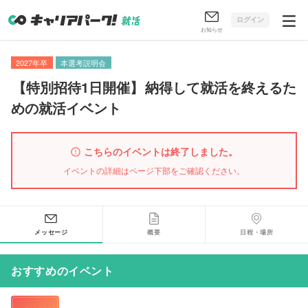
ログイン
お知らせ
2027年卒
本選考説明会
【
特別招待1日開催
】
納得して就活を終えるた
めの就活イベント
こちらのイベントは終了しました。
イベントの詳細はページ下部をご確認ください。
メッセージ
概要
日程・場所
おすすめのイベント