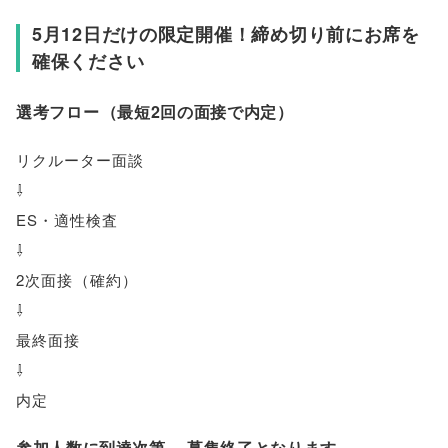
5月12日だけの限定開催！締め切り前にお席を
確保ください
選考フロー
（
最短2回の面接で内定
）
リクルーター面談
⇩
ES・適性検査
⇩
2次面接
（
確約
）
⇩
最終面接
⇩
内定
参加人数に到達次第
、
募集終了となります