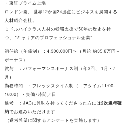
・東証プライム上場
ロンドン発
、
世界12か国34拠点にビジネスを展開する
人材紹介会社
。
ミドルハイクラス人材の転職支援で50年の歴史を持
つ
、
"キャリアのプロフェッショナル企業”
初任給
（
年俸制
）
：4,300,000円〜
（
月給 約35.8万円＋
ボーナス
）
賞与 ：パフォーマンスボーナス制
（
年2回
、
1月・7
月
）
勤務時間 ：フレックスタイム制
（
コアタイム11:00-
16:00
）
・実働7時間／日
選考 ：JACに興味を持ってくださった方には
2次選考確
約
でお進みいただけます
（
選考希望に関するアンケートを実施します
）