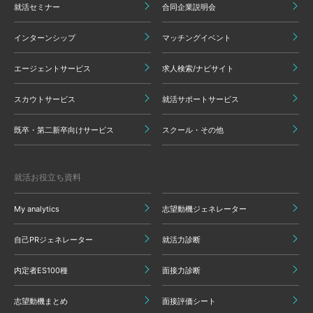
就活セミナー
合同企業説明会
インターンシップ
マッチングイベント
エージェントサービス
求人検索/ナビサイト
スカウトサービス
就活サポートサービス
既卒・第二新卒向けサービス
スクール・その他
就活お役立ち資料
My analytics
志望動機ジェネレーター
自己PRジェネレーター
就活力診断
内定者ES100種
面接力診断
志望動機まとめ
面接評価シート