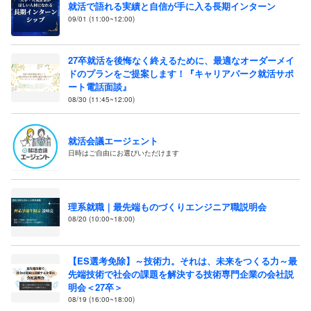
就活で語れる実績と自信が手に入る長期インターン
09/01 (11:00~12:00)
27卒就活を後悔なく終えるために、最適なオーダーメイ
ドのプランをご提案します！『キャリアパーク就活サポ
ート電話面談』
08/30 (11:45~12:00)
就活会議エージェント
日時はご自由にお選びいただけます
理系就職｜最先端ものづくりエンジニア職説明会
08/20 (10:00~18:00)
【ES選考免除】～技術力。それは、未来をつくる力～最
先端技術で社会の課題を解決する技術専門企業の会社説
明会＜27卒＞
08/19 (16:00~18:00)