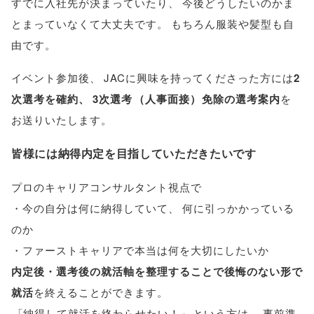
すでに入社先が決まっていたり
、
今後どうしたいのかま
とまっていなくて大丈夫です
。
もちろん服装や髪型も自
由です
。
イベント参加後
、
JACに興味を持ってくださった方には
2
次選考を確約
、
3次選考
（
人事面接
）
免除の選考案内
を
お送りいたします
。
皆様には納得内定を目指していただきたいです
プロのキャリアコンサルタント視点で
・今の自分は何に納得していて
、
何に引っかかっている
のか
・ファーストキャリアで本当は何を大切にしたいか
内定後・選考後の就活軸を整理することで後悔のない形で
就活
を終えることができます
。
「
納得して就活を終わらせたい！
」
という方は
、
事前準