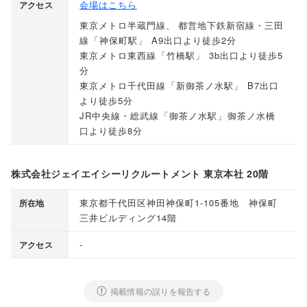
会場はこちら
アクセス
東京メトロ半蔵門線
、
都営地下鉄新宿線・三田
線
「
神保町駅
」
A9出口より徒歩2分
東京メトロ東西線
「
竹橋駅
」
3b出口より徒歩5
分
東京メトロ千代田線
「
新御茶ノ水駅
」
B7出口
より徒歩5分
JR中央線・総武線
「
御茶ノ水駅
」
御茶ノ水橋
口より徒歩8分
株式会社ジェイエイシーリクルートメント 東京本社 20階
東京都千代田区神田神保町1-105番地 神保町
所在地
三井ビルディング14階
-
アクセス
掲載情報の誤りを報告する