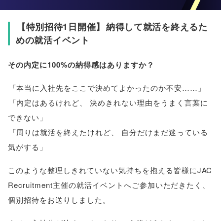
【
特別招待1日開催
】
納得して就活を終えるた
めの就活イベント
その内定に100%の納得感はありますか？
「
本当に入社先をここで決めてよかったのか不安……
」
「
内定はあるけれど
、
決めきれない理由をうまく言葉に
できない
」
「
周りは就活を終えたけれど
、
自分だけまだ迷っている
気がする
」
このような整理しきれていない気持ちを抱える皆様にJAC
Recruitment主催の就活イベントへご参加いただきたく
、
個別招待をお送りしました
。