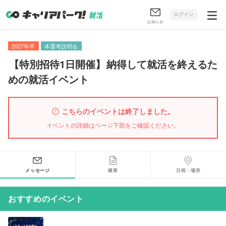
ログイン
お知らせ
2027年卒
本選考説明会
【
特別招待1日開催
】
納得して就活を終えるた
めの就活イベント
こちらのイベントは終了しました。
イベントの詳細はページ下部をご確認ください。
メッセージ
概要
日程・場所
おすすめのイベント