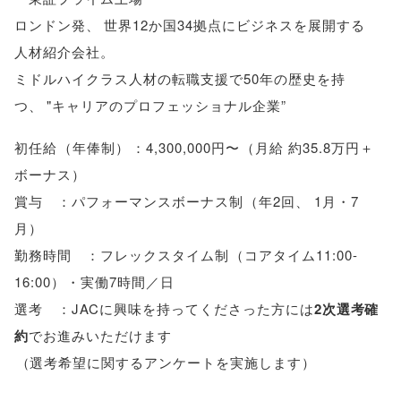
ロンドン発
、
世界12か国34拠点にビジネスを展開する
人材紹介会社
。
ミドルハイクラス人材の転職支援で50年の歴史を持
つ
、
"キャリアのプロフェッショナル企業”
初任給
（
年俸制
）
：4,300,000円〜
（
月給 約35.8万円＋
ボーナス
）
賞与 ：パフォーマンスボーナス制
（
年2回
、
1月・7
月
）
勤務時間 ：フレックスタイム制
（
コアタイム11:00-
16:00
）
・実働7時間／日
選考 ：JACに興味を持ってくださった方には
2次選考確
約
でお進みいただけます
（
選考希望に関するアンケートを実施します
）