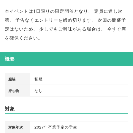
本イベントは1日限りの限定開催となり
、
定員に達し次
第
、
予告なくエントリーを締め切ります
。
次回の開催予
定はないため
、
少しでもご興味がある場合は
、
今すぐ席
を確保ください
。
概要
私服
服装
なし
持ち物
対象
2027年卒業予定の学生
対象年次