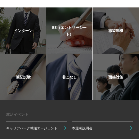
ES（エントリーシー
インターン
志望動機
ト）
筆記試験
着こなし
面接対策
就活イベント
キャリアパーク就職エージェント
本選考説明会