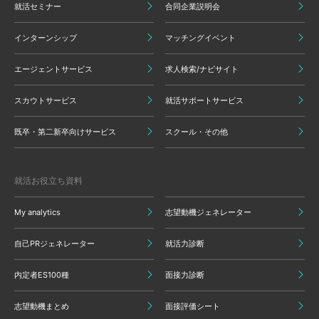
就活セミナー
合同企業説明会
インターンシップ
マッチングイベント
エージェントサービス
求人検索/ナビサイト
スカウトサービス
就活サポートサービス
既卒・第二新卒向けサービス
スクール・その他
就活お役立ち資料
My analytics
志望動機ジェネレーター
自己PRジェネレーター
就活力診断
内定者ES100種
面接力診断
志望動機まとめ
面接評価シート