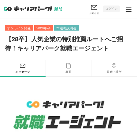
ログイン
お知らせ
オンライン開催
2028年卒
本選考説明会
【
28卒
】
人気企業の特別推薦ルートへご招
待！キャリアパーク就職エージェント
メッセージ
概要
日程・場所