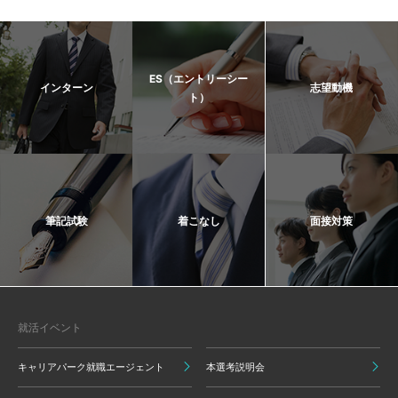
ES（エントリーシー
インターン
志望動機
ト）
筆記試験
着こなし
面接対策
就活イベント
キャリアパーク就職エージェント
本選考説明会