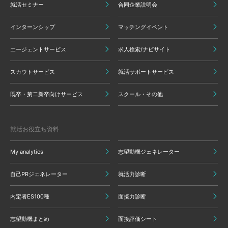
就活セミナー
合同企業説明会
インターンシップ
マッチングイベント
エージェントサービス
求人検索/ナビサイト
スカウトサービス
就活サポートサービス
既卒・第二新卒向けサービス
スクール・その他
就活お役立ち資料
My analytics
志望動機ジェネレーター
自己PRジェネレーター
就活力診断
内定者ES100種
面接力診断
志望動機まとめ
面接評価シート